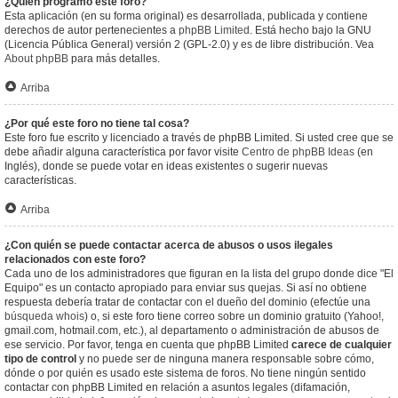
¿Quién programó este foro?
Esta aplicación (en su forma original) es desarrollada, publicada y contiene
derechos de autor pertenecientes a
phpBB Limited
. Está hecho bajo la GNU
(Licencia Pública General) versión 2 (GPL-2.0) y es de libre distribución. Vea
About phpBB
para más detalles.
Arriba
¿Por qué este foro no tiene tal cosa?
Este foro fue escrito y licenciado a través de phpBB Limited. Si usted cree que se
debe añadir alguna característica por favor visite
Centro de phpBB Ideas
(en
Inglés), donde se puede votar en ideas existentes o sugerir nuevas
características.
Arriba
¿Con quién se puede contactar acerca de abusos o usos ilegales
relacionados con este foro?
Cada uno de los administradores que figuran en la lista del grupo donde dice "El
Equipo" es un contacto apropiado para enviar sus quejas. Si así no obtiene
respuesta debería tratar de contactar con el dueño del dominio (efectúe una
búsqueda whois
) o, si este foro tiene correo sobre un dominio gratuito (Yahoo!,
gmail.com, hotmail.com, etc.), al departamento o administración de abusos de
ese servicio. Por favor, tenga en cuenta que phpBB Limited
carece de cualquier
tipo de control
y no puede ser de ninguna manera responsable sobre cómo,
dónde o por quién es usado este sistema de foros. No tiene ningún sentido
contactar con phpBB Limited en relación a asuntos legales (difamación,