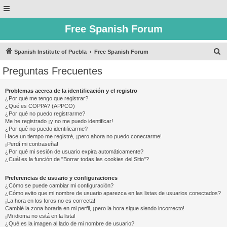
Free Spanish Forum
B
Spanish Institute of Puebla
Free Spanish Forum
u
Preguntas Frecuentes
s
c
Problemas acerca de la identificación y el registro
¿Por qué me tengo que registrar?
a
¿Qué es COPPA? (APPCO)
r
¿Por qué no puedo registrarme?
Me he registrado ¡y no me puedo identificar!
¿Por qué no puedo identificarme?
Hace un tiempo me registré, ¡pero ahora no puedo conectarme!
¡Perdí mi contraseña!
¿Por qué mi sesión de usuario expira automáticamente?
¿Cuál es la función de "Borrar todas las cookies del Sitio"?
Preferencias de usuario y configuraciones
¿Cómo se puede cambiar mi configuración?
¿Cómo evito que mi nombre de usuario aparezca en las listas de usuarios conectados?
¡La hora en los foros no es correcta!
Cambié la zona horaria en mi perfil, ¡pero la hora sigue siendo incorrecto!
¡Mi idioma no está en la lista!
¿Qué es la imagen al lado de mi nombre de usuario?