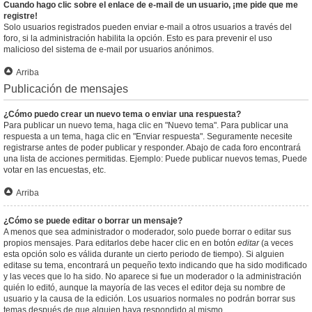
Cuando hago clic sobre el enlace de e-mail de un usuario, ¡me pide que me
registre!
Solo usuarios registrados pueden enviar e-mail a otros usuarios a través del
foro, si la administración habilita la opción. Esto es para prevenir el uso
malicioso del sistema de e-mail por usuarios anónimos.
Arriba
Publicación de mensajes
¿Cómo puedo crear un nuevo tema o enviar una respuesta?
Para publicar un nuevo tema, haga clic en "Nuevo tema". Para publicar una
respuesta a un tema, haga clic en "Enviar respuesta". Seguramente necesite
registrarse antes de poder publicar y responder. Abajo de cada foro encontrará
una lista de acciones permitidas. Ejemplo: Puede publicar nuevos temas, Puede
votar en las encuestas, etc.
Arriba
¿Cómo se puede editar o borrar un mensaje?
A menos que sea administrador o moderador, solo puede borrar o editar sus
propios mensajes. Para editarlos debe hacer clic en en botón
editar
(a veces
esta opción solo es válida durante un cierto periodo de tiempo). Si alguien
editase su tema, encontrará un pequeño texto indicando que ha sido modificado
y las veces que lo ha sido. No aparece si fue un moderador o la administración
quién lo editó, aunque la mayoría de las veces el editor deja su nombre de
usuario y la causa de la edición. Los usuarios normales no podrán borrar sus
temas después de que alguien haya respondido al mismo.