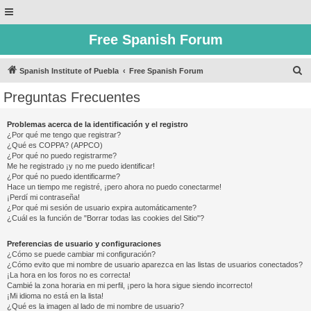
Free Spanish Forum
B
Spanish Institute of Puebla
Free Spanish Forum
u
Preguntas Frecuentes
s
c
Problemas acerca de la identificación y el registro
¿Por qué me tengo que registrar?
a
¿Qué es COPPA? (APPCO)
r
¿Por qué no puedo registrarme?
Me he registrado ¡y no me puedo identificar!
¿Por qué no puedo identificarme?
Hace un tiempo me registré, ¡pero ahora no puedo conectarme!
¡Perdí mi contraseña!
¿Por qué mi sesión de usuario expira automáticamente?
¿Cuál es la función de "Borrar todas las cookies del Sitio"?
Preferencias de usuario y configuraciones
¿Cómo se puede cambiar mi configuración?
¿Cómo evito que mi nombre de usuario aparezca en las listas de usuarios conectados?
¡La hora en los foros no es correcta!
Cambié la zona horaria en mi perfil, ¡pero la hora sigue siendo incorrecto!
¡Mi idioma no está en la lista!
¿Qué es la imagen al lado de mi nombre de usuario?