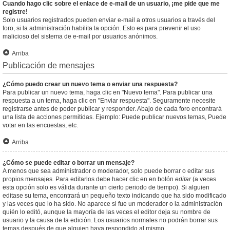
Cuando hago clic sobre el enlace de e-mail de un usuario, ¡me pide que me
registre!
Solo usuarios registrados pueden enviar e-mail a otros usuarios a través del
foro, si la administración habilita la opción. Esto es para prevenir el uso
malicioso del sistema de e-mail por usuarios anónimos.
Arriba
Publicación de mensajes
¿Cómo puedo crear un nuevo tema o enviar una respuesta?
Para publicar un nuevo tema, haga clic en "Nuevo tema". Para publicar una
respuesta a un tema, haga clic en "Enviar respuesta". Seguramente necesite
registrarse antes de poder publicar y responder. Abajo de cada foro encontrará
una lista de acciones permitidas. Ejemplo: Puede publicar nuevos temas, Puede
votar en las encuestas, etc.
Arriba
¿Cómo se puede editar o borrar un mensaje?
A menos que sea administrador o moderador, solo puede borrar o editar sus
propios mensajes. Para editarlos debe hacer clic en en botón
editar
(a veces
esta opción solo es válida durante un cierto periodo de tiempo). Si alguien
editase su tema, encontrará un pequeño texto indicando que ha sido modificado
y las veces que lo ha sido. No aparece si fue un moderador o la administración
quién lo editó, aunque la mayoría de las veces el editor deja su nombre de
usuario y la causa de la edición. Los usuarios normales no podrán borrar sus
temas después de que alguien haya respondido al mismo.