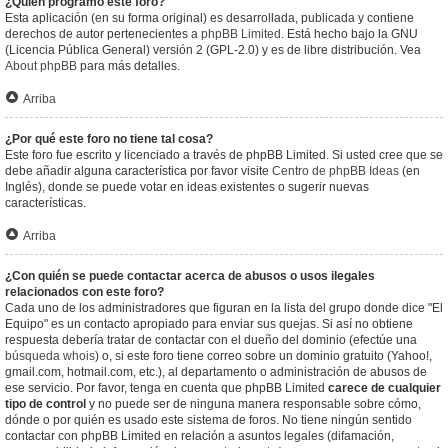
¿Quién programó este foro?
Esta aplicación (en su forma original) es desarrollada, publicada y contiene
derechos de autor pertenecientes a
phpBB Limited
. Está hecho bajo la GNU
(Licencia Pública General) versión 2 (GPL-2.0) y es de libre distribución. Vea
About phpBB
para más detalles.
Arriba
¿Por qué este foro no tiene tal cosa?
Este foro fue escrito y licenciado a través de phpBB Limited. Si usted cree que se
debe añadir alguna característica por favor visite
Centro de phpBB Ideas
(en
Inglés), donde se puede votar en ideas existentes o sugerir nuevas
características.
Arriba
¿Con quién se puede contactar acerca de abusos o usos ilegales
relacionados con este foro?
Cada uno de los administradores que figuran en la lista del grupo donde dice "El
Equipo" es un contacto apropiado para enviar sus quejas. Si así no obtiene
respuesta debería tratar de contactar con el dueño del dominio (efectúe una
búsqueda whois
) o, si este foro tiene correo sobre un dominio gratuito (Yahoo!,
gmail.com, hotmail.com, etc.), al departamento o administración de abusos de
ese servicio. Por favor, tenga en cuenta que phpBB Limited
carece de cualquier
tipo de control
y no puede ser de ninguna manera responsable sobre cómo,
dónde o por quién es usado este sistema de foros. No tiene ningún sentido
contactar con phpBB Limited en relación a asuntos legales (difamación,