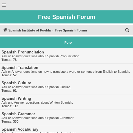
Free Spanish Forum
B
Spanish Institute of Puebla
Free Spanish Forum
u
Foro
s
c
Spanish Pronunciation
Ask or Answer questions about Spanish Pronunciation.
a
Temas:
78
r
Spanish Translation
Ask or Answer questions on how to translate a word or sentence from English to Spanish.
Temas:
57
Spanish Culture
Ask or Answer questions about Spanish Culture.
Temas:
91
Spanish Writing
Ask and Answer questions about Written Spanish.
Temas:
112
Spanish Grammar
Ask or Answer questions about Spanish Grammar.
Temas:
330
Spanish Vocabulary