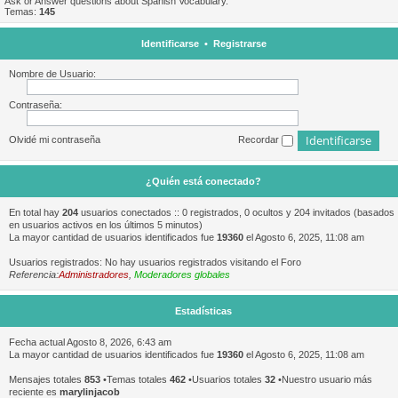
Ask or Answer questions about Spanish Vocabulary.
Temas:
145
Identificarse
•
Registrarse
Nombre de Usuario:
Contraseña:
Olvidé mi contraseña
Recordar
¿Quién está conectado?
En total hay
204
usuarios conectados :: 0 registrados, 0 ocultos y 204 invitados (basados
en usuarios activos en los últimos 5 minutos)
La mayor cantidad de usuarios identificados fue
19360
el Agosto 6, 2025, 11:08 am
Usuarios registrados: No hay usuarios registrados visitando el Foro
Referencia:
Administradores
,
Moderadores globales
Estadísticas
Fecha actual Agosto 8, 2026, 6:43 am
La mayor cantidad de usuarios identificados fue
19360
el Agosto 6, 2025, 11:08 am
Mensajes totales
853
•Temas totales
462
•Usuarios totales
32
•Nuestro usuario más
reciente es
marylinjacob