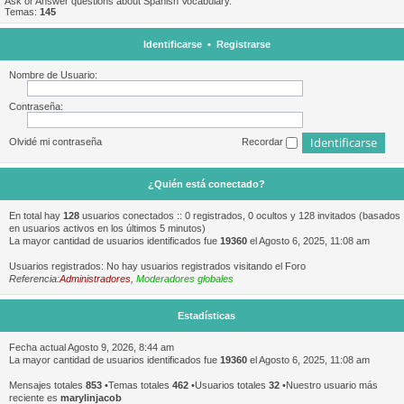
Ask or Answer questions about Spanish Vocabulary.
Temas:
145
Identificarse
•
Registrarse
Nombre de Usuario:
Contraseña:
Olvidé mi contraseña
Recordar
¿Quién está conectado?
En total hay
128
usuarios conectados :: 0 registrados, 0 ocultos y 128 invitados (basados
en usuarios activos en los últimos 5 minutos)
La mayor cantidad de usuarios identificados fue
19360
el Agosto 6, 2025, 11:08 am
Usuarios registrados: No hay usuarios registrados visitando el Foro
Referencia:
Administradores
,
Moderadores globales
Estadísticas
Fecha actual Agosto 9, 2026, 8:44 am
La mayor cantidad de usuarios identificados fue
19360
el Agosto 6, 2025, 11:08 am
Mensajes totales
853
•Temas totales
462
•Usuarios totales
32
•Nuestro usuario más
reciente es
marylinjacob