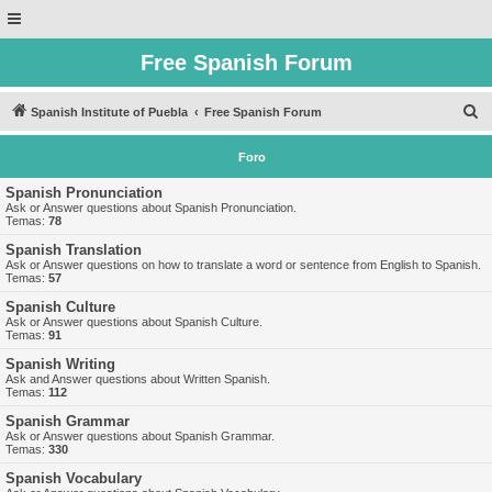
Free Spanish Forum
B
Spanish Institute of Puebla
Free Spanish Forum
u
Foro
s
c
Spanish Pronunciation
Ask or Answer questions about Spanish Pronunciation.
a
Temas:
78
r
Spanish Translation
Ask or Answer questions on how to translate a word or sentence from English to Spanish.
Temas:
57
Spanish Culture
Ask or Answer questions about Spanish Culture.
Temas:
91
Spanish Writing
Ask and Answer questions about Written Spanish.
Temas:
112
Spanish Grammar
Ask or Answer questions about Spanish Grammar.
Temas:
330
Spanish Vocabulary