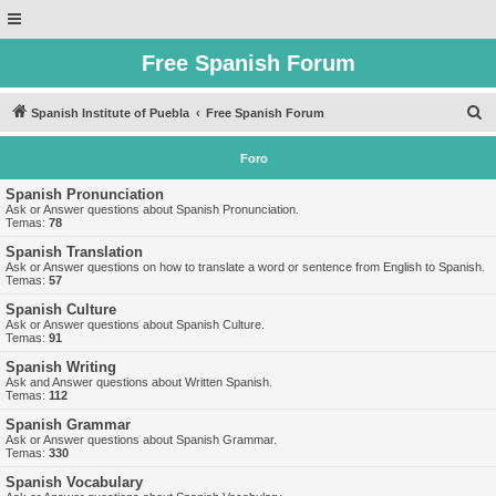
Free Spanish Forum
B
Spanish Institute of Puebla
Free Spanish Forum
u
Foro
s
c
Spanish Pronunciation
Ask or Answer questions about Spanish Pronunciation.
a
Temas:
78
r
Spanish Translation
Ask or Answer questions on how to translate a word or sentence from English to Spanish.
Temas:
57
Spanish Culture
Ask or Answer questions about Spanish Culture.
Temas:
91
Spanish Writing
Ask and Answer questions about Written Spanish.
Temas:
112
Spanish Grammar
Ask or Answer questions about Spanish Grammar.
Temas:
330
Spanish Vocabulary