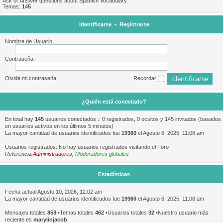
Ask or Answer questions about Spanish Vocabulary.
Temas:
145
Identificarse
•
Registrarse
Nombre de Usuario:
Contraseña:
Olvidé mi contraseña
Recordar
¿Quién está conectado?
En total hay
145
usuarios conectados :: 0 registrados, 0 ocultos y 145 invitados (basados
en usuarios activos en los últimos 5 minutos)
La mayor cantidad de usuarios identificados fue
19360
el Agosto 6, 2025, 11:08 am
Usuarios registrados: No hay usuarios registrados visitando el Foro
Referencia:
Administradores
,
Moderadores globales
Estadísticas
Fecha actual Agosto 10, 2026, 12:02 am
La mayor cantidad de usuarios identificados fue
19360
el Agosto 6, 2025, 11:08 am
Mensajes totales
853
•Temas totales
462
•Usuarios totales
32
•Nuestro usuario más
reciente es
marylinjacob