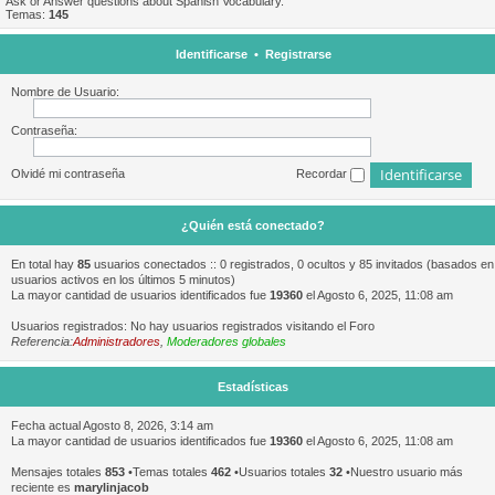
Ask or Answer questions about Spanish Vocabulary.
Temas:
145
Identificarse
•
Registrarse
Nombre de Usuario:
Contraseña:
Olvidé mi contraseña
Recordar
¿Quién está conectado?
En total hay
85
usuarios conectados :: 0 registrados, 0 ocultos y 85 invitados (basados en
usuarios activos en los últimos 5 minutos)
La mayor cantidad de usuarios identificados fue
19360
el Agosto 6, 2025, 11:08 am
Usuarios registrados: No hay usuarios registrados visitando el Foro
Referencia:
Administradores
,
Moderadores globales
Estadísticas
Fecha actual Agosto 8, 2026, 3:14 am
La mayor cantidad de usuarios identificados fue
19360
el Agosto 6, 2025, 11:08 am
Mensajes totales
853
•Temas totales
462
•Usuarios totales
32
•Nuestro usuario más
reciente es
marylinjacob