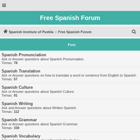
Free Spanish Forum
B
Spanish Institute of Puebla
Free Spanish Forum
u
Foro
s
c
Spanish Pronunciation
Ask or Answer questions about Spanish Pronunciation.
a
Temas:
78
r
Spanish Translation
Ask or Answer questions on how to translate a word or sentence from English to Spanish.
Temas:
57
Spanish Culture
Ask or Answer questions about Spanish Culture.
Temas:
91
Spanish Writing
Ask and Answer questions about Written Spanish.
Temas:
112
Spanish Grammar
Ask or Answer questions about Spanish Grammar.
Temas:
330
Spanish Vocabulary