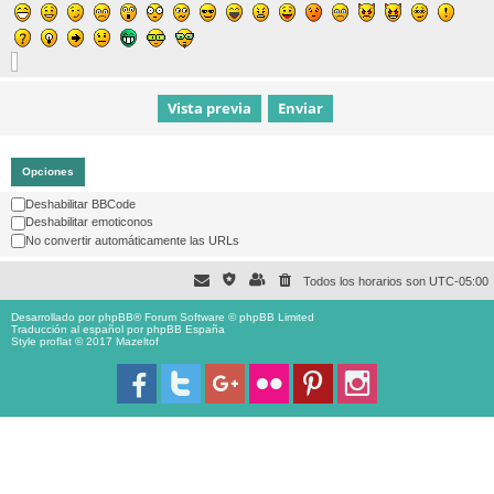
Opciones
Deshabilitar BBCode
Deshabilitar emoticonos
No convertir automáticamente las URLs
Todos los horarios son
UTC-05:00
Desarrollado por
phpBB
® Forum Software © phpBB Limited
Traducción al español por
phpBB España
Style proflat © 2017
Mazeltof