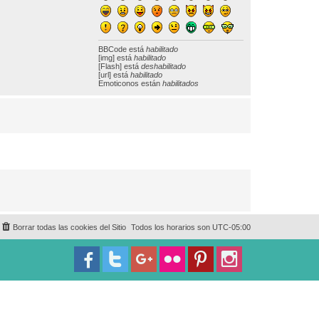
BBCode
está
habilitado
[img] está
habilitado
[Flash] está
deshabilitado
[url] está
habilitado
Emoticonos están
habilitados
Borrar todas las cookies del Sitio
Todos los horarios son
UTC-05:00