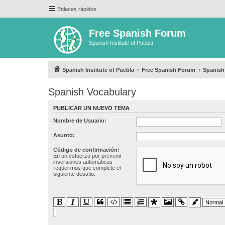
Enlaces rápidos
Free Spanish Forum
Spanish Institute of Puebla
Spanish Institute of Puebla
Free Spanish Forum
Spanish
Spanish Vocabulary
PUBLICAR UN NUEVO TEMA
Nombre de Usuario:
Asunto:
Código de confirmación:
En un esfuerzo por prevenir
insersiones automáticas
requerimos que complete el
siguiente desafio.