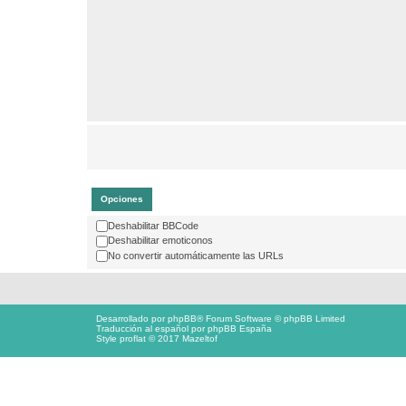
Opciones
Deshabilitar BBCode
Deshabilitar emoticonos
No convertir automáticamente las URLs
Desarrollado por
phpBB
® Forum Software © phpBB Limited
Traducción al español por
phpBB España
Style proflat © 2017
Mazeltof