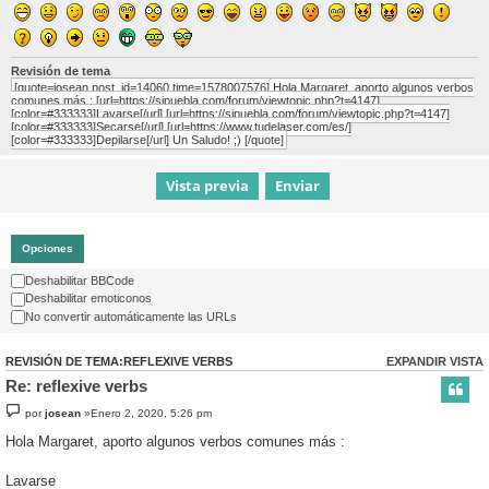
Revisión de tema
[quote=josean post_id=14060 time=1578007576] Hola Margaret, aporto algunos verbos
comunes más : [url=https://sipuebla.com/forum/viewtopic.php?t=4147]
[color=#333333]Lavarse[/url] [url=https://sipuebla.com/forum/viewtopic.php?t=4147]
[color=#333333]Secarse[/url] [url=https://www.tudelaser.com/es/]
[color=#333333]Depilarse[/url] Un Saludo! ;) [/quote]
Opciones
Deshabilitar BBCode
Deshabilitar emoticonos
No convertir automáticamente las URLs
REVISIÓN DE TEMA:REFLEXIVE VERBS
EXPANDIR VISTA
Re: reflexive verbs
por
josean
»Enero 2, 2020, 5:26 pm
Hola Margaret, aporto algunos verbos comunes más :
Lavarse