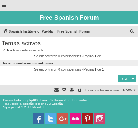
Free Spanish Forum
B
Spanish Institute of Puebla
Free Spanish Forum
u
Temas activos
s
Ir a búsqueda avanzada
c
Se encontraron 0 coincidencias •Página
1
de
1
a
No se encontraron coincidencias.
r
Se encontraron 0 coincidencias •Página
1
de
1
Ir a
Todos los horarios son
UTC-05:00
Desarrollado por
phpBB
® Forum Software © phpBB Limited
Traducción al español por
phpBB España
Style proflat © 2017
Mazeltof