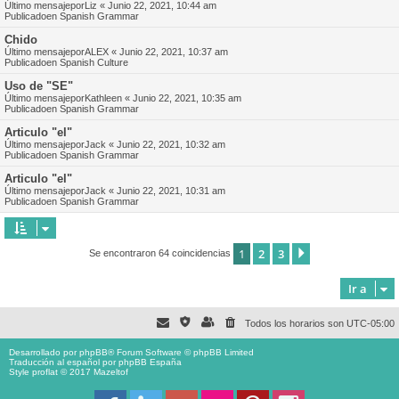
Último mensajepor
Liz
«
Junio 22, 2021, 10:44 am
Publicadoen
Spanish Grammar
Chido
Último mensajepor
ALEX
«
Junio 22, 2021, 10:37 am
Publicadoen
Spanish Culture
Uso de "SE"
Último mensajepor
Kathleen
«
Junio 22, 2021, 10:35 am
Publicadoen
Spanish Grammar
Articulo "el"
Último mensajepor
Jack
«
Junio 22, 2021, 10:32 am
Publicadoen
Spanish Grammar
Articulo "el"
Último mensajepor
Jack
«
Junio 22, 2021, 10:31 am
Publicadoen
Spanish Grammar
1
2
3
Siguiente
Se encontraron 64 coincidencias
Ir a
Todos los horarios son
UTC-05:00
Desarrollado por
phpBB
® Forum Software © phpBB Limited
Traducción al español por
phpBB España
Style proflat © 2017
Mazeltof