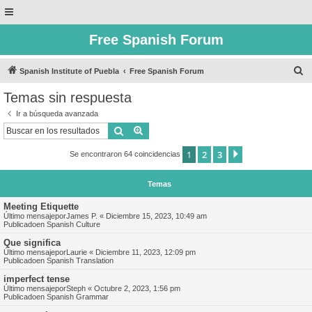
Free Spanish Forum
B
Spanish Institute of Puebla
Free Spanish Forum
u
Temas sin respuesta
s
Ir a búsqueda avanzada
c
Buscar
Búsqueda avanzada
a
1
2
3
Siguiente
Se encontraron 64 coincidencias
r
Temas
Meeting Etiquette
Último mensajepor
James P.
«
Diciembre 15, 2023, 10:49 am
Publicadoen
Spanish Culture
Que significa
Último mensajepor
Laurie
«
Diciembre 11, 2023, 12:09 pm
Publicadoen
Spanish Translation
imperfect tense
Último mensajepor
Steph
«
Octubre 2, 2023, 1:56 pm
Publicadoen
Spanish Grammar