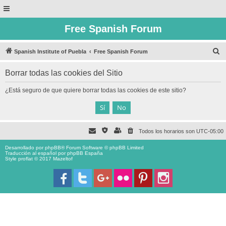
Free Spanish Forum
B
Spanish Institute of Puebla
Free Spanish Forum
u
Borrar todas las cookies del Sitio
s
c
¿Está seguro de que quiere borrar todas las cookies de este sitio?
a
r
Todos los horarios son
UTC-05:00
Desarrollado por
phpBB
® Forum Software © phpBB Limited
Traducción al español por
phpBB España
Style proflat © 2017
Mazeltof