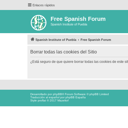
Enlaces rápidos
Free Spanish Forum
Spanish Institute of Puebla
Spanish Institute of Puebla
Free Spanish Forum
Borrar todas las cookies del Sitio
¿Está seguro de que quiere borrar todas las cookies de este si
Desarrollado por
phpBB
® Forum Software © phpBB Limited
Traducción al español por
phpBB España
Style proflat © 2017
Mazeltof