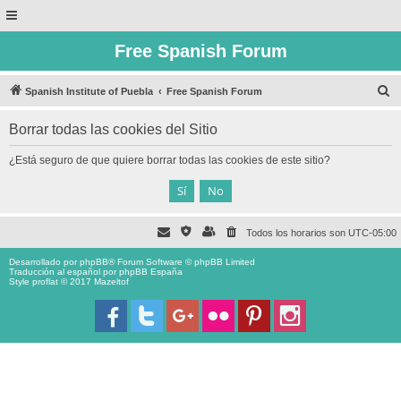
Free Spanish Forum
B
Spanish Institute of Puebla
Free Spanish Forum
u
Borrar todas las cookies del Sitio
s
c
¿Está seguro de que quiere borrar todas las cookies de este sitio?
a
r
Todos los horarios son
UTC-05:00
Desarrollado por
phpBB
® Forum Software © phpBB Limited
Traducción al español por
phpBB España
Style proflat © 2017
Mazeltof