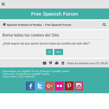
Free Spanish Forum
B
Spanish Institute of Puebla
Free Spanish Forum
u
Borrar todas las cookies del Sitio
s
c
¿Está seguro de que quiere borrar todas las cookies de este sitio?
a
r
Todos los horarios son
UTC-05:00
Desarrollado por
phpBB
® Forum Software © phpBB Limited
Traducción al español por
phpBB España
Style proflat © 2017
Mazeltof