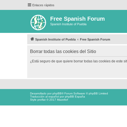
Enlaces rápidos
Free Spanish Forum
Spanish Institute of Puebla
Spanish Institute of Puebla
Free Spanish Forum
Borrar todas las cookies del Sitio
¿Está seguro de que quiere borrar todas las cookies de este si
Desarrollado por
phpBB
® Forum Software © phpBB Limited
Traducción al español por
phpBB España
Style proflat © 2017
Mazeltof