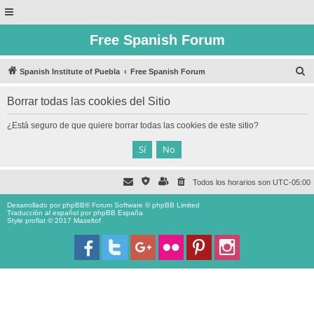
Free Spanish Forum
B
Spanish Institute of Puebla
Free Spanish Forum
u
Borrar todas las cookies del Sitio
s
c
¿Está seguro de que quiere borrar todas las cookies de este sitio?
a
r
Todos los horarios son
UTC-05:00
Desarrollado por
phpBB
® Forum Software © phpBB Limited
Traducción al español por
phpBB España
Style proflat © 2017
Mazeltof