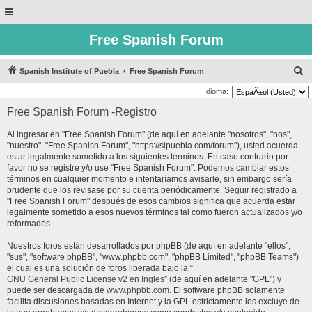
Free Spanish Forum
B
Spanish Institute of Puebla
Free Spanish Forum
u
Idioma:
s
Free Spanish Forum -Registro
c
Al ingresar en "Free Spanish Forum" (de aquí en adelante "nosotros", "nos",
a
"nuestro", "Free Spanish Forum", "https://sipuebla.com/forum"), usted acuerda
r
estar legalmente sometido a los siguientes términos. En caso contrario por
favor no se registre y/o use "Free Spanish Forum". Podemos cambiar estos
términos en cualquier momento e intentaríamos avisarle, sin embargo sería
prudente que los revisase por su cuenta periódicamente. Seguir registrado a
"Free Spanish Forum" después de esos cambios significa que acuerda estar
legalmente sometido a esos nuevos términos tal como fueron actualizados y/o
reformados.
Nuestros foros están desarrollados por phpBB (de aquí en adelante "ellos",
"sus", "software phpBB", "www.phpbb.com", "phpBB Limited", "phpBB Teams")
el cual es una solución de foros liberada bajo la “
GNU General Public License v2 en Ingles
” (de aquí en adelante "GPL") y
puede ser descargada de
www.phpbb.com
. El software phpBB solamente
facilita discusiones basadas en Internet y la GPL estrictamente los excluye de