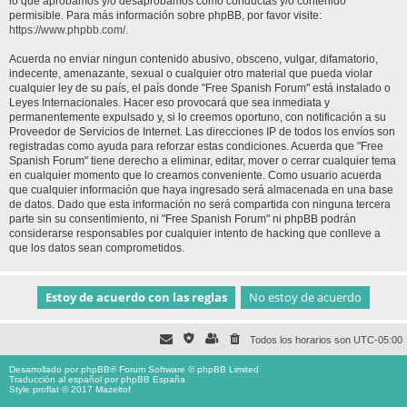
lo que aprobamos y/o desaprobamos como conductas y/o contenido
permisible. Para más información sobre phpBB, por favor visite:
https://www.phpbb.com/
.
Acuerda no enviar ningun contenido abusivo, obsceno, vulgar, difamatorio,
indecente, amenazante, sexual o cualquier otro material que pueda violar
cualquier ley de su país, el país donde "Free Spanish Forum" está instalado o
Leyes Internacionales. Hacer eso provocará que sea inmediata y
permanentemente expulsado y, si lo creemos oportuno, con notificación a su
Proveedor de Servicios de Internet. Las direcciones IP de todos los envíos son
registradas como ayuda para reforzar estas condiciones. Acuerda que "Free
Spanish Forum" tiene derecho a eliminar, editar, mover o cerrar cualquier tema
en cualquier momento que lo creamos conveniente. Como usuario acuerda
que cualquier información que haya ingresado será almacenada en una base
de datos. Dado que esta información no será compartida con ninguna tercera
parte sin su consentimiento, ni "Free Spanish Forum" ni phpBB podrán
considerarse responsables por cualquier intento de hacking que conlleve a
que los datos sean comprometidos.
Todos los horarios son
UTC-05:00
Desarrollado por
phpBB
® Forum Software © phpBB Limited
Traducción al español por
phpBB España
Style proflat © 2017
Mazeltof