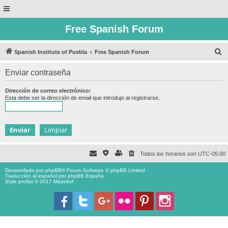
Free Spanish Forum
B
Spanish Institute of Puebla
Free Spanish Forum
u
Enviar contraseña
s
c
Dirección de correo electrónico:
Esta debe ser la dirección de email que introdujo al registrarse.
a
r
Todos los horarios son
UTC-05:00
Desarrollado por
phpBB
® Forum Software © phpBB Limited
Traducción al español por
phpBB España
Style proflat © 2017
Mazeltof