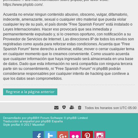
https://www.phpbb.com/
.
Acuerda no enviar ningun contenido abusivo, obsceno, vulgar, difamatorio,
indecente, amenazante, sexual o cualquier otro material que pueda violar
cualquier ley de su país, el país donde "Free Spanish Forum" está instalado o
Leyes Internacionales. Hacer eso provocará que sea inmediata y
permanentemente expulsado y, si lo creemos oportuno, con notificación a su
Proveedor de Servicios de Internet. Las direcciones IP de todos los envíos son
registradas como ayuda para reforzar estas condiciones. Acuerda que "Free
Spanish Forum" tiene derecho a eliminar, editar, mover o cerrar cualquier tema
en cualquier momento que lo creamos conveniente. Como usuario acuerda
que cualquier información que haya ingresado será almacenada en una base
de datos. Dado que esta información no será compartida con ninguna tercera
parte sin su consentimiento, ni "Free Spanish Forum" ni phpBB podrán
considerarse responsables por cualquier intento de hacking que conlleve a
que los datos sean comprometidos.
Regrese a la página anterior
Todos los horarios son
UTC-05:00
Desarrollado por
phpBB
® Forum Software © phpBB Limited
Traducción al español por
phpBB España
Style proflat © 2017
Mazeltof