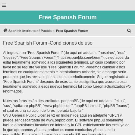
Free Spanish Forum
B
Spanish Institute of Puebla
Free Spanish Forum
u
Free Spanish Forum -Condiciones de uso
s
c
Al ingresar en "Free Spanish Forum" (de aquí en adelante "nosotros", "nos",
"nuestro", "Free Spanish Forum", "https://sipuebla.com/forum"), usted acuerda
a
estar legalmente sometido a los siguientes términos. En caso contrario por
r
favor no se registre y/o use "Free Spanish Forum". Podemos cambiar estos
términos en cualquier momento e intentaríamos avisarle, sin embargo sería
prudente que los revisase por su cuenta periódicamente. Seguir registrado a
"Free Spanish Forum" después de esos cambios significa que acuerda estar
legalmente sometido a esos nuevos términos tal como fueron actualizados y/o
reformados.
Nuestros foros están desarrollados por phpBB (de aquí en adelante "ellos",
"sus", "software phpBB", "www.phpbb.com", "phpBB Limited", "phpBB Teams")
el cual es una solución de foros liberada bajo la “
GNU General Public License v2 en Ingles
” (de aquí en adelante "GPL") y
puede ser descargada de
www.phpbb.com
. El software phpBB solamente
facilita discusiones basadas en Internet y la GPL estrictamente los excluye de
lo que aprobamos y/o desaprobamos como conductas y/o contenido
permisible. Para más información sobre phpBB, por favor visite: