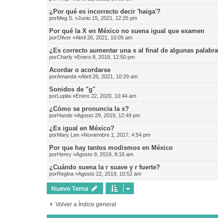
¿Por qué es incorrecto decir 'haiga'?
por
Meg S.
»Junio 15, 2021, 12:25 pm
Por qué la X en México no suena igual que examen
por
Oliver
»Abril 26, 2021, 10:09 am
¿Es correcto aumentar una s al final de algunas palabr
por
Charly
»Enero 8, 2018, 12:50 pm
Acordar o acordarse
por
Amanda
»Abril 26, 2021, 10:29 am
Sonidos de "g"
por
Lupita
»Enero 22, 2020, 10:44 am
¿Cómo se pronuncia la x?
por
Hande
»Agosto 29, 2019, 12:49 pm
¿Es igual en México?
por
Mary Lee
»Noviembre 1, 2017, 4:54 pm
Por que hay tantos modismos en México
por
Henry
»Agosto 9, 2019, 8:16 am
¿Cuándo suena la r suave y r fuerte?
por
Regina
»Agosto 22, 2019, 10:52 am
Nuevo Tema
Volver a Índice general