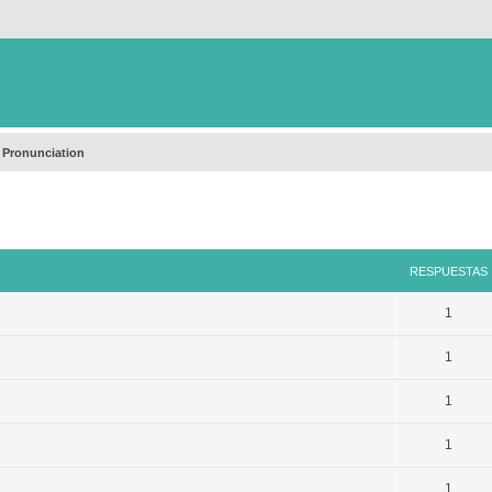
 Pronunciation
queda avanzada
RESPUESTAS
1
1
1
1
1