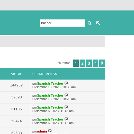
Buscar
Búsqueda avanza
1
2
3
4
Siguiente
78 temas
VISTAS
ÚLTIMO MENSAJE
V
por
Spanish Teacher
144962
e
Diciembre 13, 2023, 10:50 am
r
ú
V
por
Spanish Teacher
52698
l
e
Diciembre 13, 2023, 10:26 am
t
r
i
ú
V
por
Spanish Teacher
m
61185
l
e
Diciembre 6, 2023, 11:43 am
o
t
r
m
i
ú
e
V
por
Spanish Teacher
m
58474
l
n
e
Diciembre 6, 2023, 11:42 am
o
t
s
r
m
i
a
ú
V
e
por
admin
m
62583
j
l