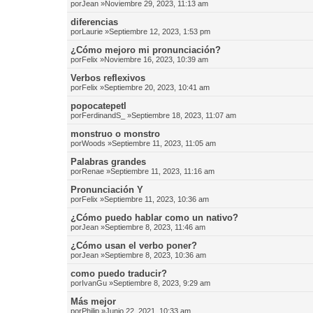
por
Jean
»Noviembre 29, 2023, 11:13 am
diferencias
por
Laurie
»Septiembre 12, 2023, 1:53 pm
¿Cómo mejoro mi pronunciación?
por
Felix
»Noviembre 16, 2023, 10:39 am
Verbos reflexivos
por
Felix
»Septiembre 20, 2023, 10:41 am
popocatepetl
por
FerdinandS_
»Septiembre 18, 2023, 11:07 am
monstruo o monstro
por
Woods
»Septiembre 11, 2023, 11:05 am
Palabras grandes
por
Renae
»Septiembre 11, 2023, 11:16 am
Pronunciación Y
por
Felix
»Septiembre 11, 2023, 10:36 am
¿Cómo puedo hablar como un nativo?
por
Jean
»Septiembre 8, 2023, 11:46 am
¿Cómo usan el verbo poner?
por
Jean
»Septiembre 8, 2023, 10:36 am
como puedo traducir?
por
IvanGu
»Septiembre 8, 2023, 9:29 am
Más mejor
por
Philip
»Junio 22, 2021, 10:33 am