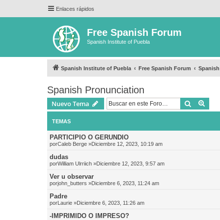
Enlaces rápidos
Free Spanish Forum
Spanish Institute of Puebla
Spanish Institute of Puebla
Free Spanish Forum
Spanish
Spanish Pronunciation
Buscar
Bús
Nuevo Tema
TEMAS
PARTICIPIO O GERUNDIO
por
Caleb Berge
»Diciembre 12, 2023, 10:19 am
dudas
por
William Ulrriich
»Diciembre 12, 2023, 9:57 am
Ver u observar
por
john_butters
»Diciembre 6, 2023, 11:24 am
Padre
por
Laurie
»Diciembre 6, 2023, 11:26 am
-IMPRIMIDO O IMPRESO?