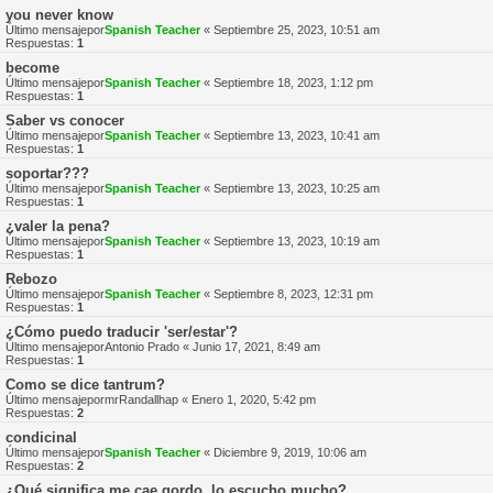
you never know
Último mensajepor
Spanish Teacher
«
Septiembre 25, 2023, 10:51 am
Respuestas:
1
become
Último mensajepor
Spanish Teacher
«
Septiembre 18, 2023, 1:12 pm
Respuestas:
1
Saber vs conocer
Último mensajepor
Spanish Teacher
«
Septiembre 13, 2023, 10:41 am
Respuestas:
1
soportar???
Último mensajepor
Spanish Teacher
«
Septiembre 13, 2023, 10:25 am
Respuestas:
1
¿valer la pena?
Último mensajepor
Spanish Teacher
«
Septiembre 13, 2023, 10:19 am
Respuestas:
1
Rebozo
Último mensajepor
Spanish Teacher
«
Septiembre 8, 2023, 12:31 pm
Respuestas:
1
¿Cómo puedo traducir 'ser/estar'?
Último mensajepor
Antonio Prado
«
Junio 17, 2021, 8:49 am
Respuestas:
1
Como se dice tantrum?
Último mensajepor
mrRandallhap
«
Enero 1, 2020, 5:42 pm
Respuestas:
2
condicinal
Último mensajepor
Spanish Teacher
«
Diciembre 9, 2019, 10:06 am
Respuestas:
2
¿Qué significa me cae gordo, lo escucho mucho?