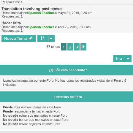
Respuestas:
1
Translation involving past tenses
Último mensajepor
Spanish Teacher
«
Mayo 21, 2019, 2:30 am
Respuestas:
1
Hacer falta
Último mensajepor
Spanish Teacher
«
Abril 22, 2019, 7:13 am
Respuestas:
1
Nuevo Tema
1
2
3
Siguiente
57 temas
Ir a
¿Quién está conectado?
Usuarios navegando por este Foro: No hay usuarios registrados visitando el Foro y 6
invitados
Permisos del foro
Puede
abrir nuevos temas en este Foro
Puede
responder a temas en este Foro
No puede
editar sus mensajes en este Foro
No puede
borrar sus mensajes en este Foro
No puede
enviar adjuntos en este Foro