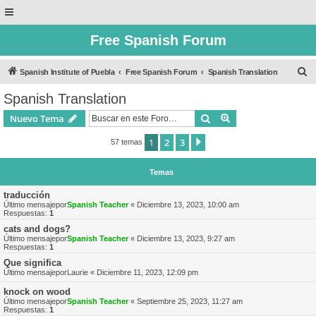
Free Spanish Forum
B
Spanish Institute of Puebla
Free Spanish Forum
Spanish Translation
u
Spanish Translation
s
Buscar
Búsqueda avanzad
Nuevo Tema
c
a
1
2
3
Siguiente
57 temas
r
Temas
traducción
Último mensajepor
Spanish Teacher
«
Diciembre 13, 2023, 10:00 am
Respuestas:
1
cats and dogs?
Último mensajepor
Spanish Teacher
«
Diciembre 13, 2023, 9:27 am
Respuestas:
1
Que significa
Último mensajepor
Laurie
«
Diciembre 11, 2023, 12:09 pm
knock on wood
Último mensajepor
Spanish Teacher
«
Septiembre 25, 2023, 11:27 am
Respuestas:
1