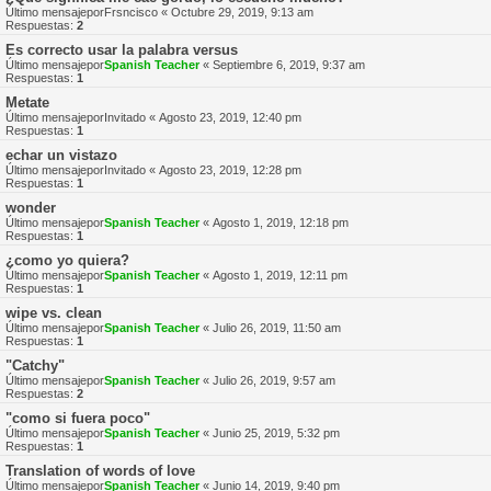
Último mensajepor
Frsncisco
«
Octubre 29, 2019, 9:13 am
Respuestas:
2
Es correcto usar la palabra versus
Último mensajepor
Spanish Teacher
«
Septiembre 6, 2019, 9:37 am
Respuestas:
1
Metate
Último mensajepor
Invitado
«
Agosto 23, 2019, 12:40 pm
Respuestas:
1
echar un vistazo
Último mensajepor
Invitado
«
Agosto 23, 2019, 12:28 pm
Respuestas:
1
wonder
Último mensajepor
Spanish Teacher
«
Agosto 1, 2019, 12:18 pm
Respuestas:
1
¿como yo quiera?
Último mensajepor
Spanish Teacher
«
Agosto 1, 2019, 12:11 pm
Respuestas:
1
wipe vs. clean
Último mensajepor
Spanish Teacher
«
Julio 26, 2019, 11:50 am
Respuestas:
1
"Catchy"
Último mensajepor
Spanish Teacher
«
Julio 26, 2019, 9:57 am
Respuestas:
2
"como si fuera poco"
Último mensajepor
Spanish Teacher
«
Junio 25, 2019, 5:32 pm
Respuestas:
1
Translation of words of love
Último mensajepor
Spanish Teacher
«
Junio 14, 2019, 9:40 pm