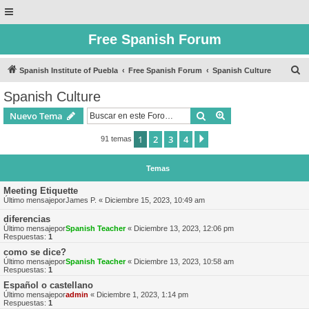
Free Spanish Forum
B
Spanish Institute of Puebla
Free Spanish Forum
Spanish Culture
u
Spanish Culture
s
Buscar
Búsqueda avanzad
Nuevo Tema
c
a
1
2
3
4
Siguiente
91 temas
r
Temas
Meeting Etiquette
Último mensajepor
James P.
«
Diciembre 15, 2023, 10:49 am
diferencias
Último mensajepor
Spanish Teacher
«
Diciembre 13, 2023, 12:06 pm
Respuestas:
1
como se dice?
Último mensajepor
Spanish Teacher
«
Diciembre 13, 2023, 10:58 am
Respuestas:
1
Español o castellano
Último mensajepor
admin
«
Diciembre 1, 2023, 1:14 pm
Respuestas:
1