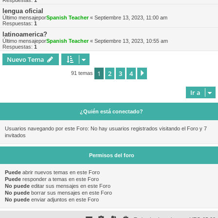
Respuestas:
1
lengua oficial
Último mensajepor
Spanish Teacher
«
Septiembre 13, 2023, 11:00 am
Respuestas:
1
latinoamerica?
Último mensajepor
Spanish Teacher
«
Septiembre 13, 2023, 10:55 am
Respuestas:
1
Nuevo Tema
1
2
3
4
Siguiente
91 temas
Ir a
¿Quién está conectado?
Usuarios navegando por este Foro: No hay usuarios registrados visitando el Foro y 7
invitados
Permisos del foro
Puede
abrir nuevos temas en este Foro
Puede
responder a temas en este Foro
No puede
editar sus mensajes en este Foro
No puede
borrar sus mensajes en este Foro
No puede
enviar adjuntos en este Foro