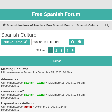
Free Spanish Forum
B
Spanish Institute of Puebla
Free Spanish Forum
Spanish Culture
u
Spanish Culture
s
Buscar
Búsqueda avanzad
Nuevo Tema
c
a
1
2
3
4
Siguiente
91 temas
r
Temas
Meeting Etiquette
Último mensajepor
James P.
«
Diciembre 15, 2023, 10:49 am
diferencias
Último mensajepor
Spanish Teacher
«
Diciembre 13, 2023, 12:06 pm
Respuestas:
1
como se dice?
Último mensajepor
Spanish Teacher
«
Diciembre 13, 2023, 10:58 am
Respuestas:
1
Español o castellano
Último mensajepor
admin
«
Diciembre 1, 2023, 1:14 pm
Respuestas:
1