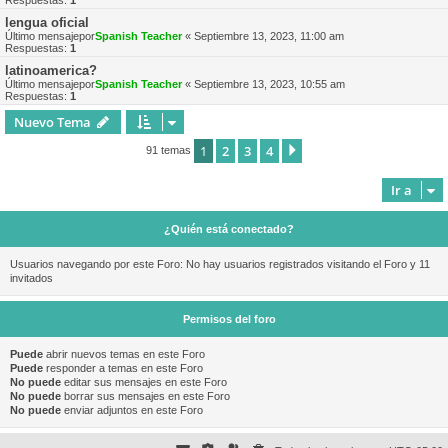
Respuestas:
1
lengua oficial
Último mensajepor
Spanish Teacher
«
Septiembre 13, 2023, 11:00 am
Respuestas:
1
latinoamerica?
Último mensajepor
Spanish Teacher
«
Septiembre 13, 2023, 10:55 am
Respuestas:
1
Nuevo Tema
1
2
3
4
Siguiente
91 temas
Ir a
¿Quién está conectado?
Usuarios navegando por este Foro: No hay usuarios registrados visitando el Foro y 11
invitados
Permisos del foro
Puede
abrir nuevos temas en este Foro
Puede
responder a temas en este Foro
No puede
editar sus mensajes en este Foro
No puede
borrar sus mensajes en este Foro
No puede
enviar adjuntos en este Foro