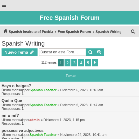
Free Spanish Forum
B
Spanish Institute of Puebla
Free Spanish Forum
Spanish Writing
u
Spanish Writing
s
Buscar
Búsqueda avanzad
Nuevo Tema
c
a
1
2
3
4
5
Siguiente
112 temas
r
Temas
Haya o haigas?
Último mensajepor
Spanish Teacher
«
Diciembre 6, 2023, 11:49 am
Respuestas:
1
Qué o Que
Último mensajepor
Spanish Teacher
«
Diciembre 6, 2023, 11:47 am
Respuestas:
1
mi o mí?
Último mensajepor
admin
«
Diciembre 1, 2023, 1:15 pm
Respuestas:
1
possessive adjectives
Último mensajepor
Spanish Teacher
«
Noviembre 24, 2023, 10:41 am
Respuestas:
1