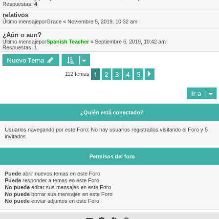
Respuestas:
4
relativos
Último mensajepor
Grace
«
Noviembre 5, 2019, 10:32 am
¿Aún o aun?
Último mensajepor
Spanish Teacher
«
Septiembre 6, 2019, 10:42 am
Respuestas:
1
Nuevo Tema
1
2
3
4
5
Siguiente
112 temas
Ir a
¿Quién está conectado?
Usuarios navegando por este Foro: No hay usuarios registrados visitando el Foro y 5
invitados
Permisos del foro
Puede
abrir nuevos temas en este Foro
Puede
responder a temas en este Foro
No puede
editar sus mensajes en este Foro
No puede
borrar sus mensajes en este Foro
No puede
enviar adjuntos en este Foro