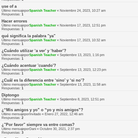
use of a
Último mensajepor
Spanish Teacher
«
Noviembre 24, 2023, 10:27 am
Respuestas:
1
Hacer errores
Último mensajepor
Spanish Teacher
«
Noviembre 17, 2023, 12:51 pm
Respuestas:
1
qué significa la palabra "ya"
Último mensajepor
Spanish Teacher
«
Noviembre 17, 2023, 10:32 am
Respuestas:
1
¿Cuándo utilizar ‘a ver’ y ‘haber’?
Último mensajepor
Spanish Teacher
«
Septiembre 13, 2023, 1:16 pm
Respuestas:
1
¿Cuándo acentuar 'cuando'?
Último mensajepor
Spanish Teacher
«
Septiembre 13, 2023, 12:23 pm
Respuestas:
1
¿Cuál es la diferencia entre ‘sino’ y ‘si no’?
Último mensajepor
Spanish Teacher
«
Septiembre 13, 2023, 11:58 am
Respuestas:
1
Diptongo
Último mensajepor
Spanish Teacher
«
Septiembre 8, 2023, 12:51 pm
Respuestas:
1
¿“Mis amigos y yo” o “yo y mis amigos”?
Último mensajepor
Invitado
«
Enero 27, 2022, 12:46 am
Respuestas:
2
¿"Por favor" siempre va entre comas?
Último mensajepor
Dani
«
Octubre 30, 2021, 2:37 pm
Respuestas:
3