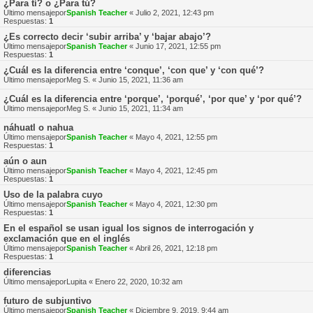
¿Para tí? o ¿Para tú?
Último mensajepor
Spanish Teacher
«
Julio 2, 2021, 12:43 pm
Respuestas:
1
¿Es correcto decir ‘subir arriba’ y ‘bajar abajo’?
Último mensajepor
Spanish Teacher
«
Junio 17, 2021, 12:55 pm
Respuestas:
1
¿Cuál es la diferencia entre ‘conque’, ‘con que’ y ‘con qué’?
Último mensajepor
Meg S.
«
Junio 15, 2021, 11:36 am
¿Cuál es la diferencia entre ‘porque’, ‘porqué’, ‘por que’ y ‘por qué’?
Último mensajepor
Meg S.
«
Junio 15, 2021, 11:34 am
náhuatl o nahua
Último mensajepor
Spanish Teacher
«
Mayo 4, 2021, 12:55 pm
Respuestas:
1
aún o aun
Último mensajepor
Spanish Teacher
«
Mayo 4, 2021, 12:45 pm
Respuestas:
1
Uso de la palabra cuyo
Último mensajepor
Spanish Teacher
«
Mayo 4, 2021, 12:30 pm
Respuestas:
1
En el español se usan igual los signos de interrogación y
exclamación que en el inglés
Último mensajepor
Spanish Teacher
«
Abril 26, 2021, 12:18 pm
Respuestas:
1
diferencias
Último mensajepor
Lupita
«
Enero 22, 2020, 10:32 am
futuro de subjuntivo
Último mensajepor
Spanish Teacher
«
Diciembre 9, 2019, 9:44 am