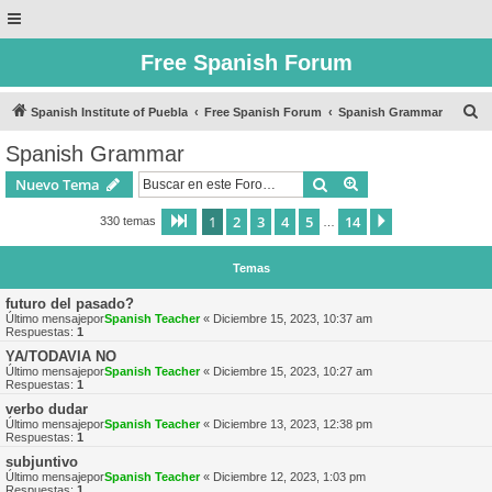
Free Spanish Forum
B
Spanish Institute of Puebla
Free Spanish Forum
Spanish Grammar
u
Spanish Grammar
s
Buscar
Búsqueda avanzad
Nuevo Tema
c
a
1
2
3
4
5
14
Página
1
de
14
Siguiente
330 temas
…
r
Temas
futuro del pasado?
Último mensajepor
Spanish Teacher
«
Diciembre 15, 2023, 10:37 am
Respuestas:
1
YA/TODAVIA NO
Último mensajepor
Spanish Teacher
«
Diciembre 15, 2023, 10:27 am
Respuestas:
1
verbo dudar
Último mensajepor
Spanish Teacher
«
Diciembre 13, 2023, 12:38 pm
Respuestas:
1
subjuntivo
Último mensajepor
Spanish Teacher
«
Diciembre 12, 2023, 1:03 pm
Respuestas:
1