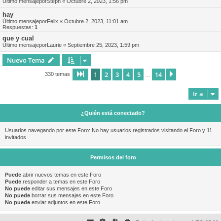
Último mensajepor
Steph
«
Octubre 2, 2023, 1:56 pm
hay
Último mensajepor
Felix
«
Octubre 2, 2023, 11:01 am
Respuestas:
1
que y cual
Último mensajepor
Laurie
«
Septiembre 25, 2023, 1:59 pm
Nuevo Tema
1
2
3
4
5
14
Página
1
de
14
Siguiente
330 temas
…
Ir a
¿Quién está conectado?
Usuarios navegando por este Foro: No hay usuarios registrados visitando el Foro y 11
invitados
Permisos del foro
Puede
abrir nuevos temas en este Foro
Puede
responder a temas en este Foro
No puede
editar sus mensajes en este Foro
No puede
borrar sus mensajes en este Foro
No puede
enviar adjuntos en este Foro