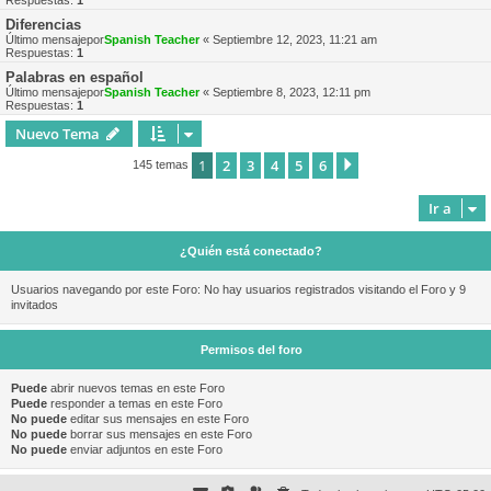
Respuestas:
1
Diferencias
Último mensajepor
Spanish Teacher
«
Septiembre 12, 2023, 11:21 am
Respuestas:
1
Palabras en español
Último mensajepor
Spanish Teacher
«
Septiembre 8, 2023, 12:11 pm
Respuestas:
1
Nuevo Tema
1
2
3
4
5
6
Siguiente
145 temas
Ir a
¿Quién está conectado?
Usuarios navegando por este Foro: No hay usuarios registrados visitando el Foro y 9
invitados
Permisos del foro
Puede
abrir nuevos temas en este Foro
Puede
responder a temas en este Foro
No puede
editar sus mensajes en este Foro
No puede
borrar sus mensajes en este Foro
No puede
enviar adjuntos en este Foro