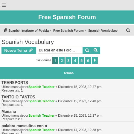
Free Spanish Forum
B
Spanish Institute of Puebla
Free Spanish Forum
Spanish Vocabulary
u
Spanish Vocabulary
s
Buscar
Búsqueda avanzad
Nuevo Tema
c
a
1
2
3
4
5
6
Siguiente
145 temas
r
Temas
TRANSPORTS
Último mensajepor
Spanish Teacher
«
Diciembre 15, 2023, 12:47 pm
Respuestas:
1
TANTO O TANTOS
Último mensajepor
Spanish Teacher
«
Diciembre 15, 2023, 12:40 pm
Respuestas:
1
Mañana
Último mensajepor
Spanish Teacher
«
Diciembre 15, 2023, 12:17 pm
Respuestas:
1
palabra masculina con a
Último mensajepor
Spanish Teacher
«
Diciembre 14, 2023, 12:38 pm
Respuestas:
1