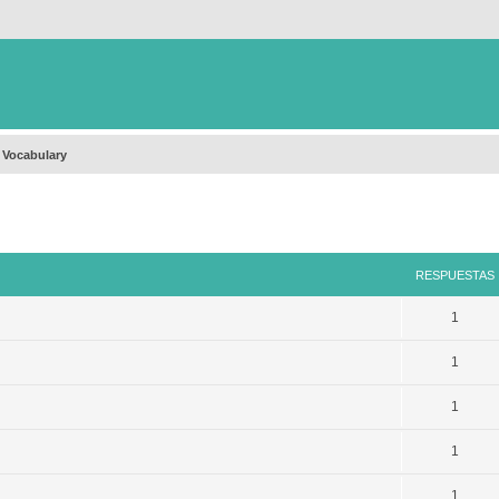
 Vocabulary
queda avanzada
RESPUESTAS
1
1
1
1
1