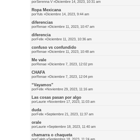
por
Serenna V
»Diciembre 14, 2023, 10:31 am
Ropa Mexicana
por
Yuls
»Diciembre 14, 2023, 9:44 am
diferencias
por
Renae
»Diciembre 11, 2023, 10:47 am
diferencia
por
Felix
»Diciembre 11, 2023, 10:36 am
confuso vs confundido
por
Renae
»Diciembre 11, 2023, 10:48 am
Me vale
por
Renae
»Diciembre 7, 2023, 12:02 pm
CHAFA
por
Renae
»Diciembre 7, 2023, 12:04 pm
“Vayamos”
por
Felix
»Noviembre 29, 2023, 11:16 am
Las cosas pasan por algo
por
Laurie
»Noviembre 17, 2023, 11:03 am
duda
por
Felix
»Septiembre 21, 2023, 11:37 am
orale
por
Laurie
»Septiembre 18, 2023, 11:40 am
chamarra o chaqueta
por
Caleb
»Septiembre 18, 2023, 11:24 am