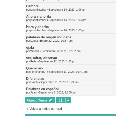
Hambre
por
jasonfletcher
»Septiembre 14, 2023, 1:06 pm
Ahora y ahorita
por
jasonfletcher
»Septiembre 14, 2023, 1:03 pm
Hora y ahorita
por
jasonfletcher
»Septiembre 14, 2023, 1:03 pm
palabras de origen indígena
por
Lupita
»Enero 22, 2020, 10:57 am
ojalá
por
Woods
»Septiembre 12, 2023, 12:52 pm
ver, mirar, observar
por
Felix
»Septiembre 12, 2023, 1:26 pm
Quehacer?
por
FerdinandS_
»Septiembre 11, 2023, 10:41 am
Diferencias
por
Caleb
»Septiembre 11, 2023, 11:23 am
Palabras en español
por
Jean
»Septiembre 8, 2023, 12:08 pm
Nuevo Tema
Volver a Índice general