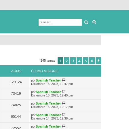
Buscar
Búsqueda avanza
1
2
3
4
5
6
Siguiente
145 temas
VISTAS
ÚLTIMO MENSAJE
V
por
Spanish Teacher
129124
e
Diciembre 15, 2023, 12:47 pm
r
ú
V
por
Spanish Teacher
73419
l
e
Diciembre 15, 2023, 12:40 pm
t
r
i
ú
V
por
Spanish Teacher
m
74825
l
e
Diciembre 15, 2023, 12:17 pm
o
t
r
m
i
ú
e
V
por
Spanish Teacher
m
65144
l
n
e
Diciembre 14, 2023, 12:38 pm
o
t
s
r
m
i
a
ú
e
V
por
Spanish Teacher
m
72552
j
l