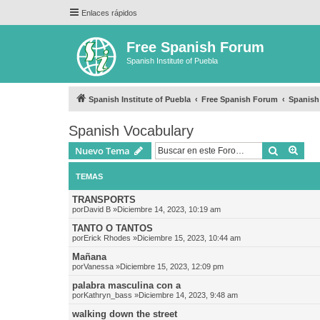
Enlaces rápidos
Free Spanish Forum
Spanish Institute of Puebla
Spanish Institute of Puebla
Free Spanish Forum
Spanish
Spanish Vocabulary
Buscar
Bús
Nuevo Tema
TEMAS
TRANSPORTS
por
David B
»Diciembre 14, 2023, 10:19 am
TANTO O TANTOS
por
Erick Rhodes
»Diciembre 15, 2023, 10:44 am
Mañana
por
Vanessa
»Diciembre 15, 2023, 12:09 pm
palabra masculina con a
por
Kathryn_bass
»Diciembre 14, 2023, 9:48 am
walking down the street