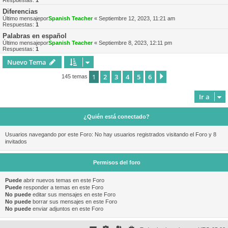
Respuestas:
1
Diferencias
Último mensajepor
Spanish Teacher
«
Septiembre 12, 2023, 11:21 am
Respuestas:
1
Palabras en español
Último mensajepor
Spanish Teacher
«
Septiembre 8, 2023, 12:11 pm
Respuestas:
1
Nuevo Tema
1
2
3
4
5
6
Siguiente
145 temas
Ir a
¿Quién está conectado?
Usuarios navegando por este Foro: No hay usuarios registrados visitando el Foro y 8
invitados
Permisos del foro
Puede
abrir nuevos temas en este Foro
Puede
responder a temas en este Foro
No puede
editar sus mensajes en este Foro
No puede
borrar sus mensajes en este Foro
No puede
enviar adjuntos en este Foro