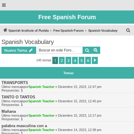
Free Spanish Forum
B
Spanish Institute of Puebla
Free Spanish Forum
Spanish Vocabulary
u
Spanish Vocabulary
s
Buscar
Búsqueda avanzad
Nuevo Tema
c
a
1
2
3
4
5
6
Siguiente
145 temas
r
Temas
TRANSPORTS
Último mensajepor
Spanish Teacher
«
Diciembre 15, 2023, 12:47 pm
Respuestas:
1
TANTO O TANTOS
Último mensajepor
Spanish Teacher
«
Diciembre 15, 2023, 12:40 pm
Respuestas:
1
Mañana
Último mensajepor
Spanish Teacher
«
Diciembre 15, 2023, 12:17 pm
Respuestas:
1
palabra masculina con a
Último mensajepor
Spanish Teacher
«
Diciembre 14, 2023, 12:38 pm
Respuestas:
1