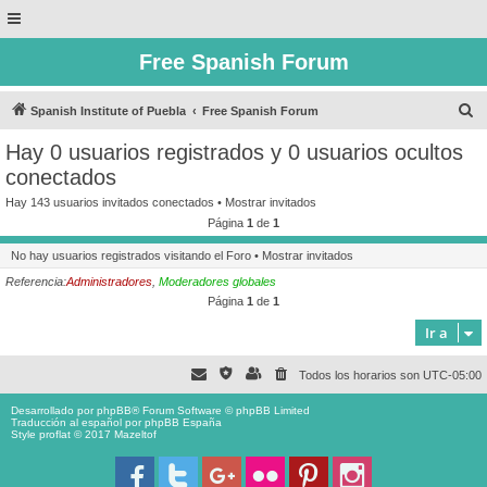
Free Spanish Forum
B
Spanish Institute of Puebla
Free Spanish Forum
u
Hay 0 usuarios registrados y 0 usuarios ocultos
s
conectados
c
Hay 143 usuarios invitados conectados •
Mostrar invitados
a
Página
1
de
1
r
No hay usuarios registrados visitando el Foro •
Mostrar invitados
Referencia:
Administradores
,
Moderadores globales
Página
1
de
1
Ir a
Todos los horarios son
UTC-05:00
Desarrollado por
phpBB
® Forum Software © phpBB Limited
Traducción al español por
phpBB España
Style proflat © 2017
Mazeltof