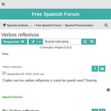
Free Spanish Forum
B
Spanish Institute of Puebla
Free Spanish Forum
Spanish Pronunciation
u
Verbos reflexivos
s
Buscar
Búsqueda 
Responder
c
2 mensajes •Página
1
de
1
a
Felix
r
Verbos reflexivos
M
Septiembre 20, 2023, 10:41 am
e
n
Cuales son los verbos reflexivos y como los puedo usar? Gracias
s
a
j
e
Spanish Teacher
Re: Verbos reflexivos