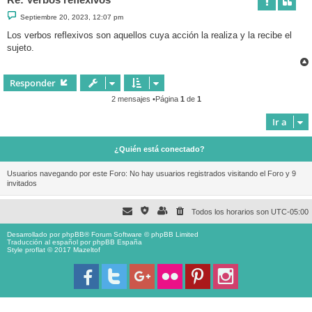
M
Septiembre 20, 2023, 12:07 pm
e
n
Los verbos reflexivos son aquellos cuya acción la realiza y la recibe el
s
sujeto.
a
j
e
Responder
2 mensajes •Página
1
de
1
Ir a
¿Quién está conectado?
Usuarios navegando por este Foro: No hay usuarios registrados visitando el Foro y 9
invitados
Todos los horarios son
UTC-05:00
Desarrollado por
phpBB
® Forum Software © phpBB Limited
Traducción al español por
phpBB España
Style proflat © 2017
Mazeltof