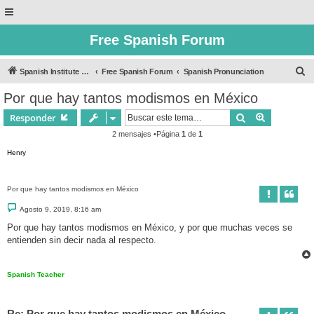
Free Spanish Forum
B
Spanish Institute of Puebla
Free Spanish Forum
Spanish Pronunciation
u
Por que hay tantos modismos en México
s
Buscar
Búsqueda 
Responder
c
2 mensajes •Página
1
de
1
a
Henry
r
Por que hay tantos modismos en México
M
Agosto 9, 2019, 8:16 am
e
n
Por que hay tantos modismos en México, y por que muchas veces se
s
entienden sin decir nada al respecto.
a
j
e
Spanish Teacher
Re: Por que hay tantos modismos en México