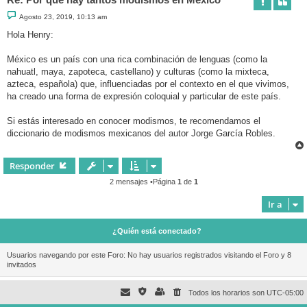
M
Agosto 23, 2019, 10:13 am
e
n
Hola Henry:
s
a
j
México es un país con una rica combinación de lenguas (como la
e
nahuatl, maya, zapoteca, castellano) y culturas (como la mixteca,
azteca, española) que, influenciadas por el contexto en el que vivimos,
ha creado una forma de expresión coloquial y particular de este país.
Si estás interesado en conocer modismos, te recomendamos el
diccionario de modismos mexicanos del autor Jorge García Robles.
Responder
2 mensajes •Página
1
de
1
Ir a
¿Quién está conectado?
Usuarios navegando por este Foro: No hay usuarios registrados visitando el Foro y 8
invitados
Todos los horarios son
UTC-05:00