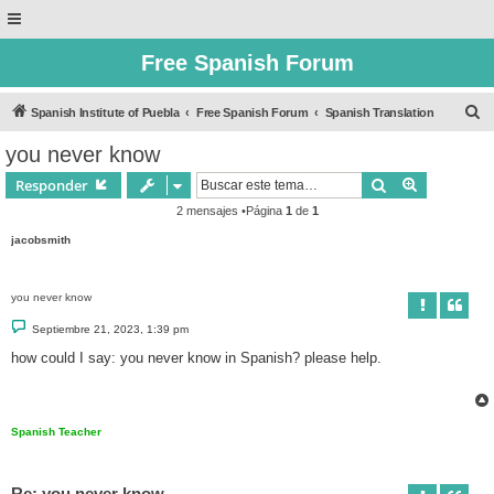
Free Spanish Forum
B
Spanish Institute of Puebla
Free Spanish Forum
Spanish Translation
u
you never know
s
Buscar
Búsqueda 
Responder
c
2 mensajes •Página
1
de
1
a
jacobsmith
r
you never know
M
Septiembre 21, 2023, 1:39 pm
e
n
how could I say: you never know in Spanish? please help.
s
a
j
e
Spanish Teacher
Re: you never know