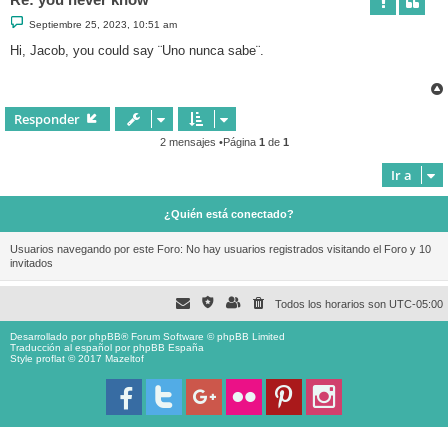
M
Septiembre 25, 2023, 10:51 am
e
n
Hi, Jacob, you could say ¨Uno nunca sabe¨.
s
a
j
e
Responder
2 mensajes •Página
1
de
1
Ir a
¿Quién está conectado?
Usuarios navegando por este Foro: No hay usuarios registrados visitando el Foro y 10
invitados
Todos los horarios son
UTC-05:00
Desarrollado por
phpBB
® Forum Software © phpBB Limited
Traducción al español por
phpBB España
Style proflat © 2017
Mazeltof