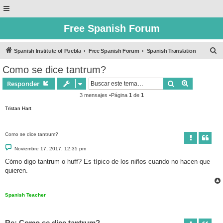
Free Spanish Forum
B
Spanish Institute of Puebla
Free Spanish Forum
Spanish Translation
u
Como se dice tantrum?
s
Buscar
Búsqueda 
Responder
c
3 mensajes •Página
1
de
1
a
Tristan Hart
r
Como se dice tantrum?
M
Noviembre 17, 2017, 12:35 pm
e
n
Cómo digo tantrum o huff? Es típico de los niños cuando no hacen que
s
quieren.
a
j
e
Spanish Teacher
Re: Como se dice tantrum?