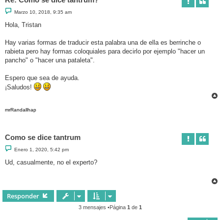
M
Marzo 10, 2018, 9:35 am
e
n
Hola, Tristan
s
a
j
Hay varias formas de traducir esta palabra una de ella es berrinche o
e
rabieta pero hay formas coloquiales para decirlo por ejemplo "hacer un
pancho" o "hacer una pataleta".
Espero que sea de ayuda.
¡Saludos!
mrRandallhap
Como se dice tantrum
M
Enero 1, 2020, 5:42 pm
e
n
Ud, casualmente, no el experto?
s
a
j
e
Responder
3 mensajes •Página
1
de
1