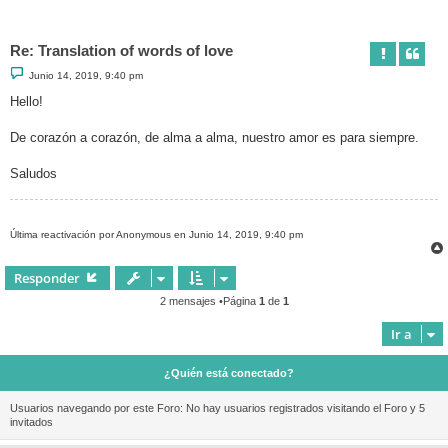
Re: Translation of words of love
M
Junio 14, 2019, 9:40 pm
e
n
Hello!
s
a
j
De corazón a corazón, de alma a alma, nuestro amor es para siempre.
e
Saludos
Última reactivación por Anonymous en Junio 14, 2019, 9:40 pm
Responder
2 mensajes •Página
1
de
1
Ir a
¿Quién está conectado?
Usuarios navegando por este Foro: No hay usuarios registrados visitando el Foro y 5
invitados