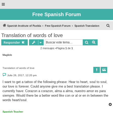
Free Spanish Forum
B
Spanish Institute of Puebla
Free Spanish Forum
Spanish Translation
u
Translation of words of love
s
Buscar
Búsqueda 
Responder
c
2 mensajes •Página
1
de
1
a
Magliolo
r
Translation of words of love
M
Julio 26, 2017, 12:20 pm
e
n
I want to get a tattoo of the following phrase: Hear to heart, soul to soul,
s
our love is forever. Could anyone give me a best translation please. I
a
j
currently have: Corazon a corazon, alma a alma, nuestro amor es para
e
siempre. Would there be a better word like con or al or en in between the
words heart/soul.
Spanish Teacher