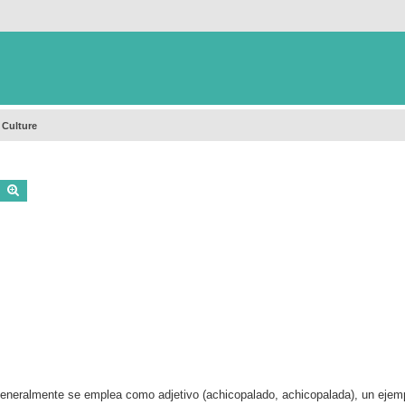
 Culture
Buscar
Búsqueda avanzada
 Generalmente se emplea como adjetivo (achicopalado, achicopalada), un ejemp