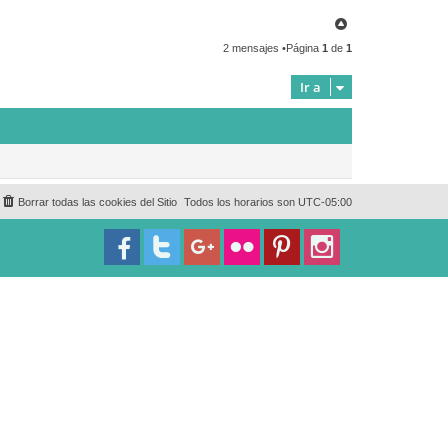
a
i
c
n
A
t
c
r
a
r
2 mensajes •Página
1
de
1
r
r
o
S
i
c
p
b
k
Ir a
a
a
e
n
r
i
s
h
T
e
a
c
h
Borrar todas las cookies del Sitio
Todos los horarios son
UTC-05:00
e
r