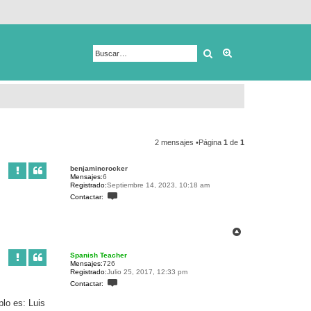
Buscar
Búsqueda avanza
2 mensajes •Página
1
de
1
benjamincrocker
Mensajes:
6
Registrado:
Septiembre 14, 2023, 10:18 am
C
Contactar:
o
n
t
a
A
c
r
t
r
a
Spanish Teacher
r
i
Mensajes:
726
b
b
Registrado:
Julio 25, 2017, 12:33 pm
e
a
C
Contactar:
n
o
j
n
a
lo es: Luis
t
m