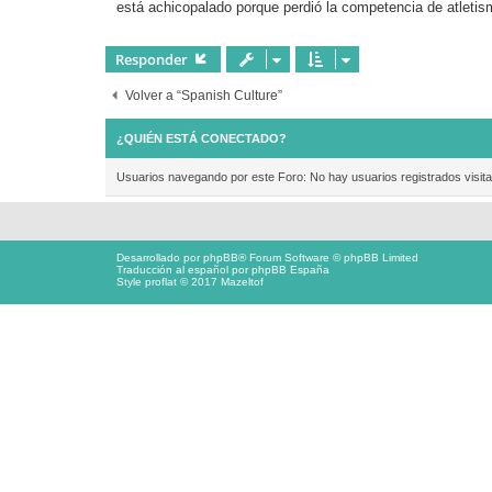
está achicopalado porque perdió la competencia de atletis
e
Responder
Volver a “Spanish Culture”
¿QUIÉN ESTÁ CONECTADO?
Usuarios navegando por este Foro: No hay usuarios registrados visita
Desarrollado por
phpBB
® Forum Software © phpBB Limited
Traducción al español por
phpBB España
Style proflat © 2017
Mazeltof