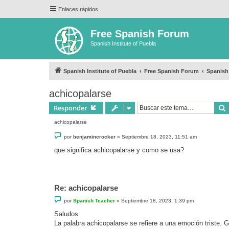
Enlaces rápidos
Free Spanish Forum
Spanish Institute of Puebla
Spanish Institute of Puebla
Free Spanish Forum
Spanish
achicopalarse
Responder
achicopalarse
M
por
benjamincrocker
»
Septiembre 18, 2023, 11:51 am
e
n
que significa achicopalarse y como se usa?
s
a
j
e
Re: achicopalarse
M
por
Spanish Teacher
»
Septiembre 18, 2023, 1:39 pm
e
n
Saludos
s
La palabra achicopalarse se refiere a una emoción triste.
a
j