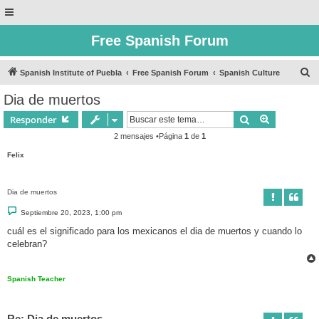
Free Spanish Forum
B
Spanish Institute of Puebla
Free Spanish Forum
Spanish Culture
u
Dia de muertos
s
Buscar
Búsqueda 
Responder
c
2 mensajes •Página
1
de
1
a
Felix
r
Dia de muertos
M
Septiembre 20, 2023, 1:00 pm
e
n
cuál es el significado para los mexicanos el dia de muertos y cuando lo
s
celebran?
a
j
e
Spanish Teacher
Re: Dia de muertos