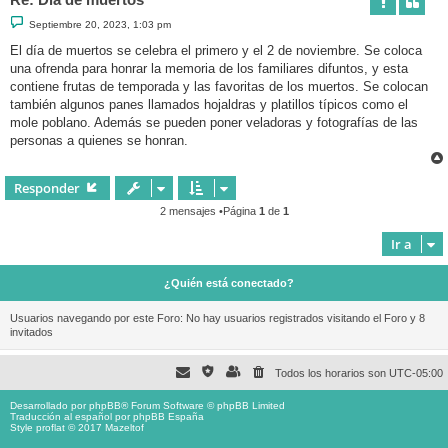
M
Septiembre 20, 2023, 1:03 pm
e
n
El día de muertos se celebra el primero y el 2 de noviembre. Se coloca
s
una ofrenda para honrar la memoria de los familiares difuntos, y esta
a
j
contiene frutas de temporada y las favoritas de los muertos. Se colocan
e
también algunos panes llamados hojaldras y platillos típicos como el
mole poblano. Además se pueden poner veladoras y fotografías de las
personas a quienes se honran.
Responder
2 mensajes •Página
1
de
1
Ir a
¿Quién está conectado?
Usuarios navegando por este Foro: No hay usuarios registrados visitando el Foro y 8
invitados
Todos los horarios son
UTC-05:00
Desarrollado por
phpBB
® Forum Software © phpBB Limited
Traducción al español por
phpBB España
Style proflat © 2017
Mazeltof