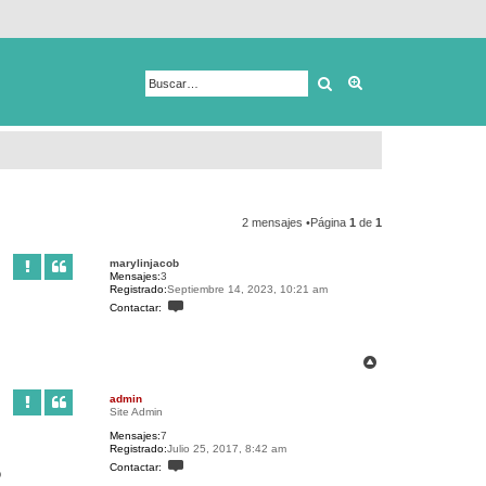
Buscar
Búsqueda avanza
2 mensajes •Página
1
de
1
marylinjacob
Mensajes:
3
Registrado:
Septiembre 14, 2023, 10:21 am
C
Contactar:
o
n
t
a
A
c
r
t
r
a
admin
r
i
Site Admin
m
b
a
Mensajes:
7
a
r
Registrado:
Julio 25, 2017, 8:42 am
y
C
Contactar:
l
o
o
i