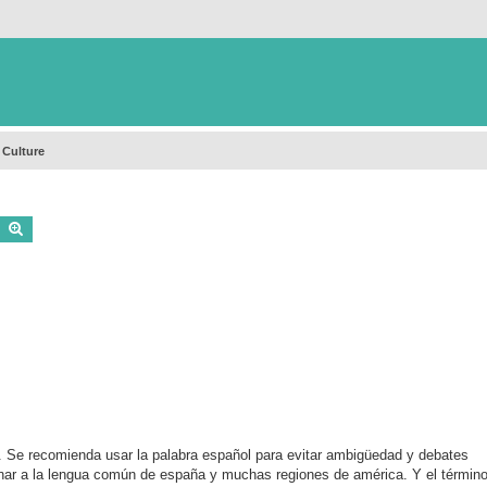
 Culture
Buscar
Búsqueda avanzada
e recomienda usar la palabra español para evitar ambigüedad y debates
nar a la lengua común de españa y muchas regiones de américa. Y el términ