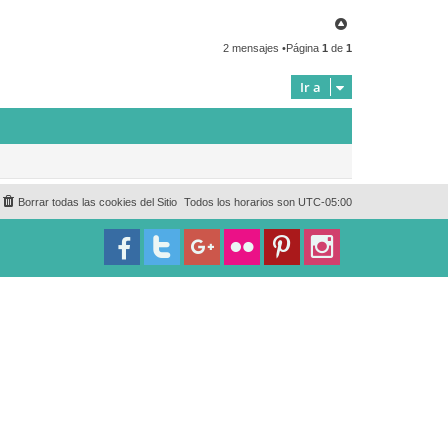
n
n
t
j
A
a
a
r
c
c
2 mensajes •Página
1
de
1
t
r
o
a
i
b
r
b
Ir a
a
a
d
m
i
n
Borrar todas las cookies del Sitio
Todos los horarios son
UTC-05:00