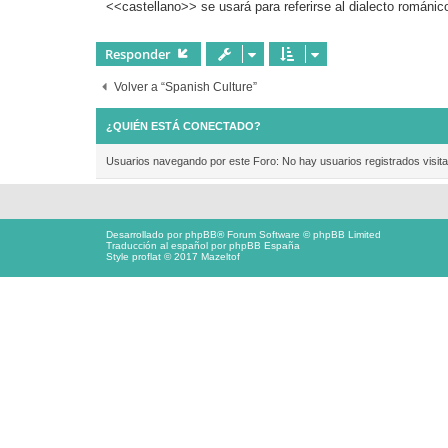
<<castellano>> se usará para referirse al dialecto románico
e
Responder
Volver a “Spanish Culture”
¿QUIÉN ESTÁ CONECTADO?
Usuarios navegando por este Foro: No hay usuarios registrados visita
Desarrollado por
phpBB
® Forum Software © phpBB Limited
Traducción al español por
phpBB España
Style proflat © 2017
Mazeltof