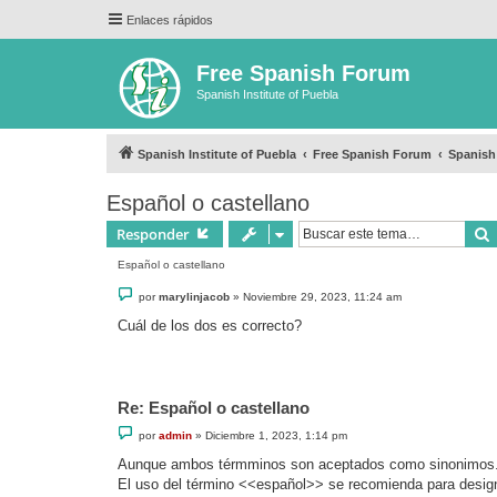
Enlaces rápidos
Free Spanish Forum
Spanish Institute of Puebla
Spanish Institute of Puebla
Free Spanish Forum
Spanish
Español o castellano
Responder
Español o castellano
M
por
marylinjacob
»
Noviembre 29, 2023, 11:24 am
e
n
Cuál de los dos es correcto?
s
a
j
e
Re: Español o castellano
M
por
admin
»
Diciembre 1, 2023, 1:14 pm
e
n
Aunque ambos térmminos son aceptados como sinonimos. S
s
El uso del término <<español>> se recomienda para desig
a
j