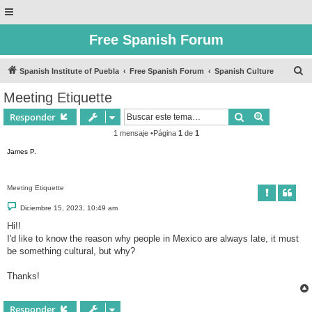
Free Spanish Forum
B
Spanish Institute of Puebla
Free Spanish Forum
Spanish Culture
u
Meeting Etiquette
s
Buscar
Búsqueda 
Responder
c
1 mensaje •Página
1
de
1
a
James P.
r
Meeting Etiquette
M
Diciembre 15, 2023, 10:49 am
e
n
Hi!!
s
I'd like to know the reason why people in Mexico are always late, it must
a
j
be something cultural, but why?
e
Thanks!
Responder