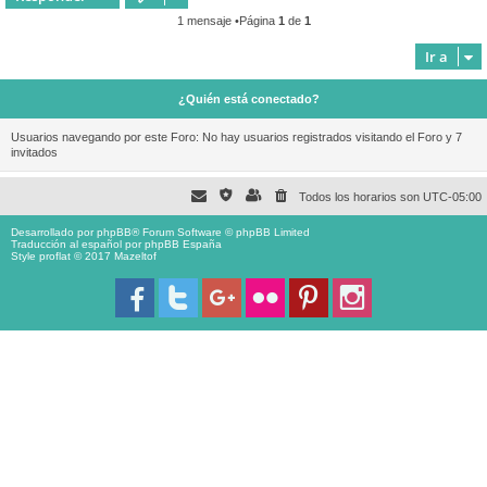
1 mensaje •Página
1
de
1
Ir a
¿Quién está conectado?
Usuarios navegando por este Foro: No hay usuarios registrados visitando el Foro y 7
invitados
Todos los horarios son
UTC-05:00
Desarrollado por
phpBB
® Forum Software © phpBB Limited
Traducción al español por
phpBB España
Style proflat © 2017
Mazeltof