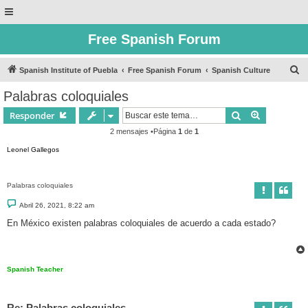
Free Spanish Forum
B
Spanish Institute of Puebla
Free Spanish Forum
Spanish Culture
u
Palabras coloquiales
s
Buscar
Búsqueda 
Responder
c
2 mensajes •Página
1
de
1
a
Leonel Gallegos
r
Palabras coloquiales
M
Abril 26, 2021, 8:22 am
e
n
En México existen palabras coloquiales de acuerdo a cada estado?
s
a
j
e
Spanish Teacher
Re: Palabras coloquiales