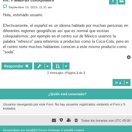
M
Septiembre 13, 2023, 11:31 am
e
n
Hola, estimado usuario.
s
a
j
Efectivamente, el español es un idioma hablado por muchas personas en
e
diferentes regiones geográficas así que es normal que existan
coloquialismos, por ejemplo en el centro sur de México usamos la
palabra "refresco" para referirnos a productos como la Coca-Cola, pero en
el centro norte muchos hablantes conocen a este mismo producto como
"soda"
Responder
2 mensajes •Página
1
de
1
Ir a
¿Quién está conectado?
Usuarios navegando por este Foro: No hay usuarios registrados visitando el Foro y 5
invitados
Todos los horarios son
UTC-05:00
Desarrollado por
phpBB
® Forum Software © phpBB Limited