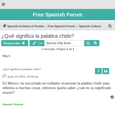
Free Spanish Forum
B
Spanish Institute of Puebla
Free Spanish Forum
Spanish Culture
u
¿Qué significa la palabra chido?
s
Buscar
Búsqueda 
Responder
c
2 mensajes •Página
1
de
1
a
Meg S.
r
¿Qué significa la palabra chido?
M
Junio 15, 2021, 10:39 am
e
n
En México, he escuchado en múltiples ocasiones la palabra 'chido' para
s
referirse a muchas cosas, entonces quería saber ¿cuál es su significado
a
j
exacto?
e
Spanish Teacher