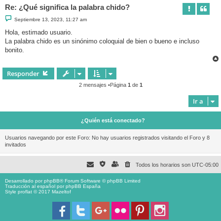
Re: ¿Qué significa la palabra chido?
M
Septiembre 13, 2023, 11:27 am
e
n
Hola, estimado usuario.
s
La palabra chido es un sinónimo coloquial de bien o bueno e incluso
a
j
bonito.
e
Responder
2 mensajes •Página
1
de
1
Ir a
¿Quién está conectado?
Usuarios navegando por este Foro: No hay usuarios registrados visitando el Foro y 8
invitados
Todos los horarios son
UTC-05:00
Desarrollado por
phpBB
® Forum Software © phpBB Limited
Traducción al español por
phpBB España
Style proflat © 2017
Mazeltof