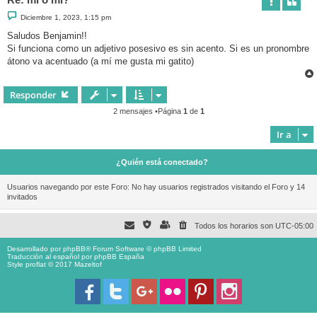
M
Diciembre 1, 2023, 1:15 pm
e
n
Saludos Benjamin!!
s
Si funciona como un adjetivo posesivo es sin acento. Si es un pronombre
a
j
átono va acentuado (a mí me gusta mi gatito)
e
Responder
2 mensajes •Página
1
de
1
Ir a
¿Quién está conectado?
Usuarios navegando por este Foro: No hay usuarios registrados visitando el Foro y 14
invitados
Todos los horarios son
UTC-05:00
Desarrollado por
phpBB
® Forum Software © phpBB Limited
Traducción al español por
phpBB España
Style proflat © 2017
Mazeltof