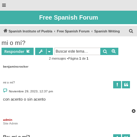
Free Spanish Forum
B
Spanish Institute of Puebla
Free Spanish Forum
Spanish Writing
u
mi o mí?
s
Buscar
Búsqueda 
Responder
c
2 mensajes •Página
1
de
1
a
benjamincrocker
r
mi o mí?
M
Noviembre 29, 2023, 12:37 pm
e
n
con acento o sin acento
s
a
j
e
admin
Site Admin
Re: mi o mí?