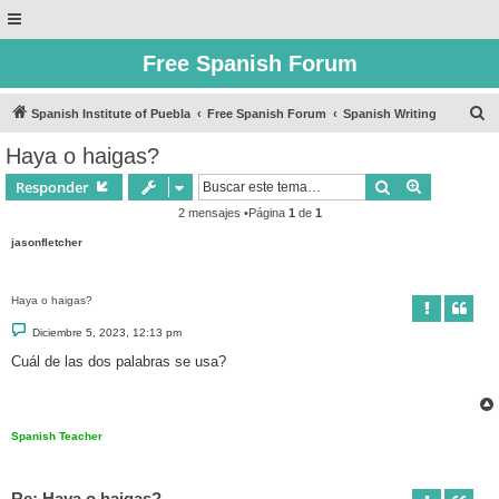
Free Spanish Forum
B
Spanish Institute of Puebla
Free Spanish Forum
Spanish Writing
u
Haya o haigas?
s
Buscar
Búsqueda 
Responder
c
2 mensajes •Página
1
de
1
a
jasonfletcher
r
Haya o haigas?
M
Diciembre 5, 2023, 12:13 pm
e
n
Cuál de las dos palabras se usa?
s
a
j
e
Spanish Teacher
Re: Haya o haigas?