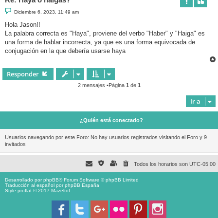
M
Diciembre 6, 2023, 11:49 am
e
n
Hola Jason!!
s
La palabra correcta es "Haya", proviene del verbo "Haber" y "Haiga" es
a
j
una forma de hablar incorrecta, ya que es una forma equivocada de
e
conjugación en la que debería usarse haya
Responder
2 mensajes •Página
1
de
1
Ir a
¿Quién está conectado?
Usuarios navegando por este Foro: No hay usuarios registrados visitando el Foro y 9
invitados
Todos los horarios son
UTC-05:00
Desarrollado por
phpBB
® Forum Software © phpBB Limited
Traducción al español por
phpBB España
Style proflat © 2017
Mazeltof