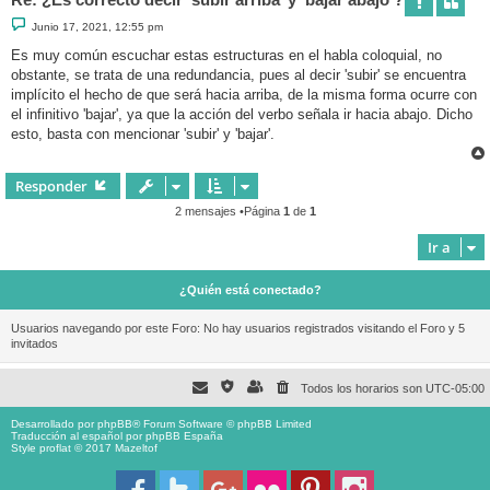
M
Junio 17, 2021, 12:55 pm
e
n
Es muy común escuchar estas estructuras en el habla coloquial, no
s
obstante, se trata de una redundancia, pues al decir 'subir' se encuentra
a
j
implícito el hecho de que será hacia arriba, de la misma forma ocurre con
e
el infinitivo 'bajar', ya que la acción del verbo señala ir hacia abajo. Dicho
esto, basta con mencionar 'subir' y 'bajar'.
Responder
2 mensajes •Página
1
de
1
Ir a
¿Quién está conectado?
Usuarios navegando por este Foro: No hay usuarios registrados visitando el Foro y 5
invitados
Todos los horarios son
UTC-05:00
Desarrollado por
phpBB
® Forum Software © phpBB Limited
Traducción al español por
phpBB España
Style proflat © 2017
Mazeltof