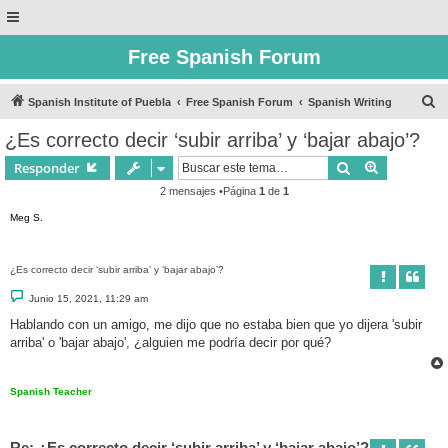
Free Spanish Forum
B
Spanish Institute of Puebla
Free Spanish Forum
Spanish Writing
u
¿Es correcto decir ‘subir arriba’ y ‘bajar abajo’?
s
Buscar
Búsqueda 
Responder
c
2 mensajes •Página
1
de
1
a
Meg S.
r
¿Es correcto decir ‘subir arriba’ y ‘bajar abajo’?
M
Junio 15, 2021, 11:29 am
e
n
Hablando con un amigo, me dijo que no estaba bien que yo dijera 'subir
s
arriba' o 'bajar abajo', ¿alguien me podría decir por qué?
a
j
e
Spanish Teacher
Re: ¿Es correcto decir ‘subir arriba’ y ‘bajar abajo’?