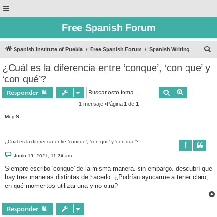
Free Spanish Forum
B
Spanish Institute of Puebla
Free Spanish Forum
Spanish Writing
u
¿Cuál es la diferencia entre ‘conque’, ‘con que’ y
s
‘con qué’?
c
Buscar
Búsqueda 
Responder
a
1 mensaje •Página
1
de
1
r
Meg S.
¿Cuál es la diferencia entre ‘conque’, ‘con que’ y ‘con qué’?
M
Junio 15, 2021, 11:36 am
e
n
Siempre escribo 'conque' de la misma manera, sin embargo, descubrí que
s
hay tres maneras distintas de hacerlo. ¿Podrían ayudarme a tener claro,
a
j
en qué momentos utilizar una y no otra?
e
Responder