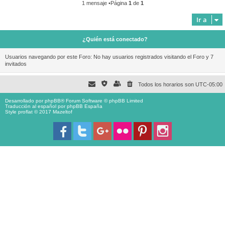
1 mensaje •Página
1
de
1
Ir a
¿Quién está conectado?
Usuarios navegando por este Foro: No hay usuarios registrados visitando el Foro y 7
invitados
Todos los horarios son
UTC-05:00
Desarrollado por
phpBB
® Forum Software © phpBB Limited
Traducción al español por
phpBB España
Style proflat © 2017
Mazeltof