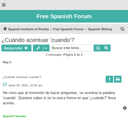
Free Spanish Forum
B
Spanish Institute of Puebla
Free Spanish Forum
Spanish Writing
u
¿Cuándo acentuar 'cuando'?
s
Buscar
Búsqueda 
Responder
c
2 mensajes •Página
1
de
1
a
Meg S.
r
¿Cuándo acentuar 'cuando'?
M
Junio 15, 2021, 11:52 am
e
n
He visto que al momento de hacer preguntas, se acentúa la palabra
s
'cuando'. Quisiera saber si es la única forma en que '¿cuándo?' lleva
a
j
acento.
e
Spanish Teacher