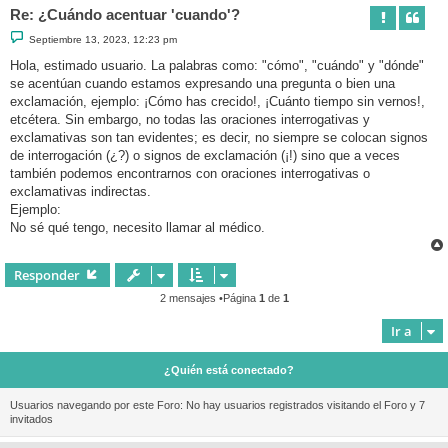
Re: ¿Cuándo acentuar 'cuando'?
M
Septiembre 13, 2023, 12:23 pm
e
n
Hola, estimado usuario. La palabras como: "cómo", "cuándo" y "dónde"
s
se acentúan cuando estamos expresando una pregunta o bien una
a
j
exclamación, ejemplo: ¡Cómo has crecido!, ¡Cuánto tiempo sin vernos!,
e
etcétera. Sin embargo, no todas las oraciones interrogativas y
exclamativas son tan evidentes; es decir, no siempre se colocan signos
de interrogación (¿?) o signos de exclamación (¡!) sino que a veces
también podemos encontrarnos con oraciones interrogativas o
exclamativas indirectas.
Ejemplo:
No sé qué tengo, necesito llamar al médico.
Responder
2 mensajes •Página
1
de
1
Ir a
¿Quién está conectado?
Usuarios navegando por este Foro: No hay usuarios registrados visitando el Foro y 7
invitados