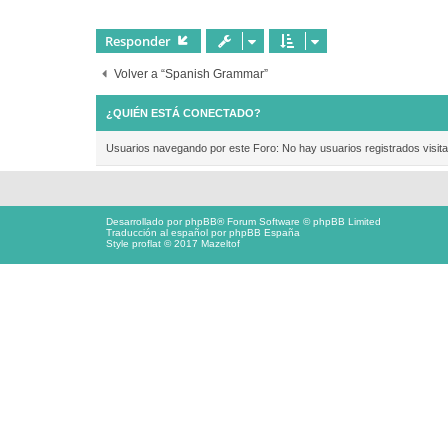
e
Responder
Volver a “Spanish Grammar”
¿QUIÉN ESTÁ CONECTADO?
Usuarios navegando por este Foro: No hay usuarios registrados visita
Desarrollado por
phpBB
® Forum Software © phpBB Limited
Traducción al español por
phpBB España
Style proflat © 2017
Mazeltof