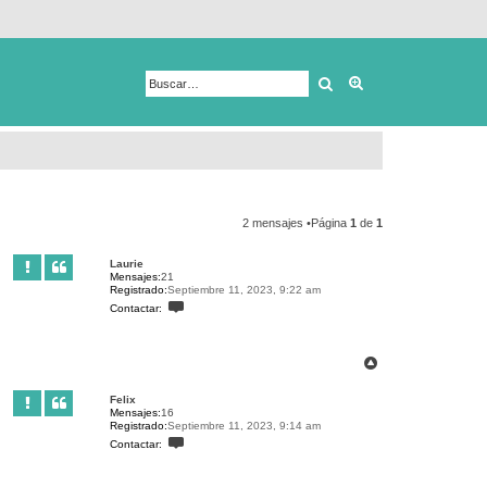
Buscar
Búsqueda avanza
2 mensajes •Página
1
de
1
Laurie
Mensajes:
21
Registrado:
Septiembre 11, 2023, 9:22 am
C
Contactar:
o
n
t
a
A
c
r
t
r
a
Felix
r
i
Mensajes:
16
L
b
Registrado:
Septiembre 11, 2023, 9:14 am
a
a
C
Contactar:
u
o
r
n
i
t
e