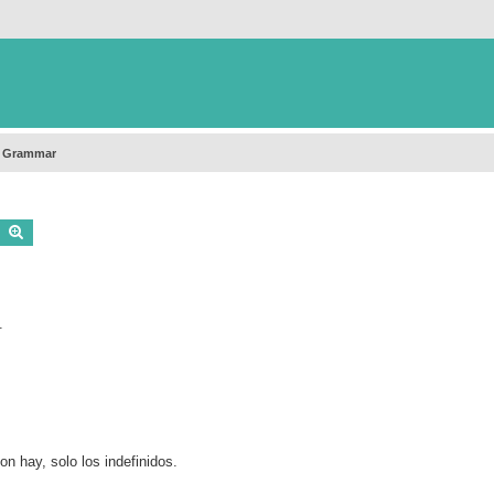
h Grammar
Buscar
Búsqueda avanzada
.
n hay, solo los indefinidos.