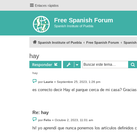
Enlaces rápidos
Free Spanish Forum
Spanish Institute of Puebla
Spanish Institute of Puebla
Free Spanish Forum
Spanis
hay
Responder
hay
M
por
Laurie
»
Septiembre 25, 2023, 1:26 pm
e
n
es correcto decir Hay el parque cerca de mi casa? Gracias
s
a
j
e
Re: hay
M
por
Felix
»
Octubre 2, 2023, 11:01 am
e
n
hi! yo aprendí que nunca ponemos los artículos definidos co
s
a
j