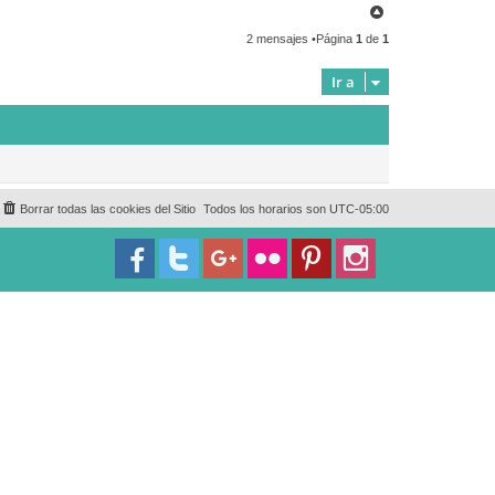
a
A
c
r
t
2 mensajes •Página
1
de
1
r
a
r
i
F
b
Ir a
e
a
l
i
x
Borrar todas las cookies del Sitio
Todos los horarios son
UTC-05:00