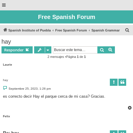
Free Spanish Forum
B
Spanish Institute of Puebla
Free Spanish Forum
Spanish Grammar
u
hay
s
Buscar
Búsqueda 
Responder
c
2 mensajes •Página
1
de
1
a
Laurie
r
hay
M
Septiembre 25, 2023, 1:26 pm
e
n
es correcto decir Hay el parque cerca de mi casa? Gracias.
s
a
j
e
Felix
Re: hay