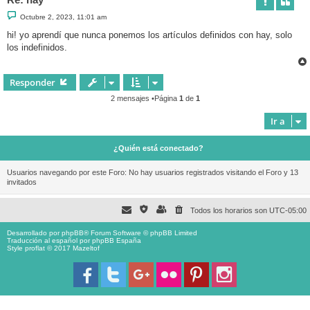
M
Octubre 2, 2023, 11:01 am
e
n
hi! yo aprendí que nunca ponemos los artículos definidos con hay, solo
s
los indefinidos.
a
j
e
Responder
2 mensajes •Página
1
de
1
Ir a
¿Quién está conectado?
Usuarios navegando por este Foro: No hay usuarios registrados visitando el Foro y 13
invitados
Todos los horarios son
UTC-05:00
Desarrollado por
phpBB
® Forum Software © phpBB Limited
Traducción al español por
phpBB España
Style proflat © 2017
Mazeltof