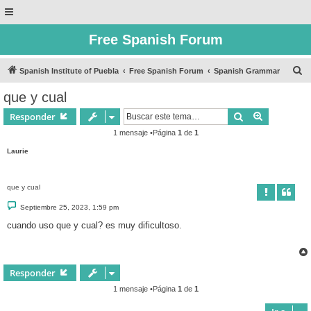
Free Spanish Forum
B
Spanish Institute of Puebla
Free Spanish Forum
Spanish Grammar
u
que y cual
s
Buscar
Búsqueda 
Responder
c
1 mensaje •Página
1
de
1
a
Laurie
r
que y cual
M
Septiembre 25, 2023, 1:59 pm
e
n
cuando uso que y cual? es muy dificultoso.
s
a
j
e
Responder
1 mensaje •Página
1
de
1