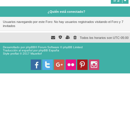
Ir a
¿Quién está conectado?
Usuarios navegando por este Foro: No hay usuarios registrados visitando el Foro y 7
invitados
Todos los horarios son
UTC-05:00
Desarrollado por
phpBB
® Forum Software © phpBB Limited
Traducción al español por
phpBB España
Style proflat © 2017
Mazeltof