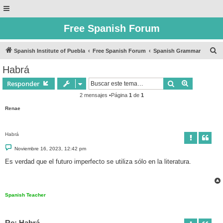
Free Spanish Forum
B
Spanish Institute of Puebla
Free Spanish Forum
Spanish Grammar
u
Habrá
s
Buscar
Búsqueda 
Responder
c
2 mensajes •Página
1
de
1
a
Renae
r
Habrá
M
Noviembre 16, 2023, 12:42 pm
e
n
Es verdad que el futuro imperfecto se utiliza sólo en la literatura.
s
a
j
e
Spanish Teacher
Re: Habrá