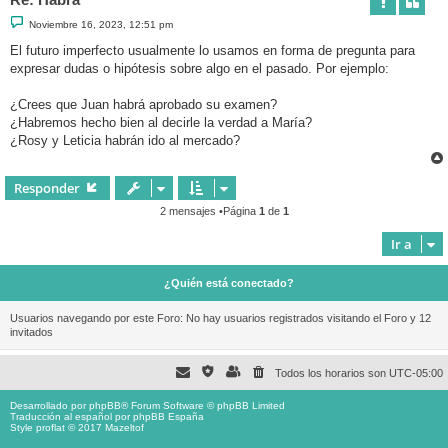
M
Noviembre 16, 2023, 12:51 pm
e
n
El futuro imperfecto usualmente lo usamos en forma de pregunta para
s
expresar dudas o hipótesis sobre algo en el pasado. Por ejemplo:
a
j
e
¿Crees que Juan habrá aprobado su examen?
¿Habremos hecho bien al decirle la verdad a María?
¿Rosy y Leticia habrán ido al mercado?
Responder
2 mensajes •Página
1
de
1
Ir a
¿Quién está conectado?
Usuarios navegando por este Foro: No hay usuarios registrados visitando el Foro y 12
invitados
Todos los horarios son
UTC-05:00
Desarrollado por
phpBB
® Forum Software © phpBB Limited
Traducción al español por
phpBB España
Style proflat © 2017
Mazeltof